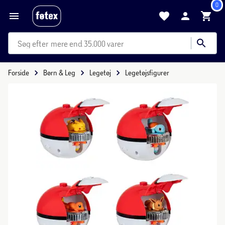
0
mere end 35.000 varer
Forside
Børn & Leg
Legetøj
Legetøjsfigurer