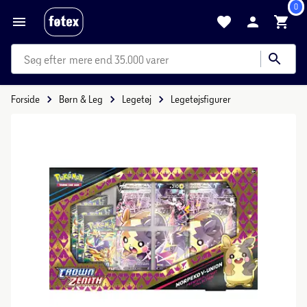
0
mere end 35.000 varer
Forside
Børn & Leg
Legetøj
Legetøjsfigurer