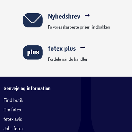
5 Pokémon TCG: Crown Zenith booster-pakker
Nyhedsbrev
Et kodekort til Pokémon TCG Live
Få vores skarpeste priser i indbakken
føtex plus
Fordele når du handler
Genveje og information
Find butik
Om føtex
føtex avis
Job i føtex