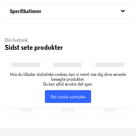
vægt, kaster den fantastisk og skal fiskes ultra langsomt
som sin storebror. Den er vores klare Præsten favorit når
keyboard_arrow_down
Specifikationer
sommerens ørreder skal lokkes til hug.
Din historik
Sidst sete produkter
Hvis du tillader statistiske cookies, kan vi nemt vise dig dine seneste
besøgte produkter.
Du kan altid ændre det igen.
Ret cookie samtykke