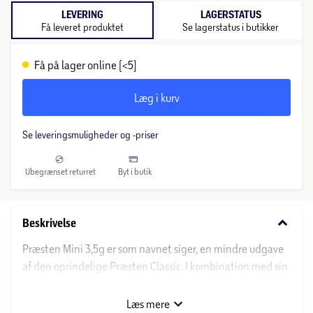
LEVERING
LAGERSTATUS
Få leveret produktet
Se lagerstatus i butikker
Få på lager online (<5)
Læg i kurv
Se leveringsmuligheder og -priser
Ubegrænset returret
Byt i butik
keyboard_arrow_down
Beskrivelse
Præsten Mini 3,5g er som navnet siger, en mindre udgave
af den oprindelige Præsten Classic. I kombination med sin
størrelse og mindre udslag i vandet, egner Præsten mini
sig især til de mere sky og kræsne fisk. Trods sin beskedne
Læs mere