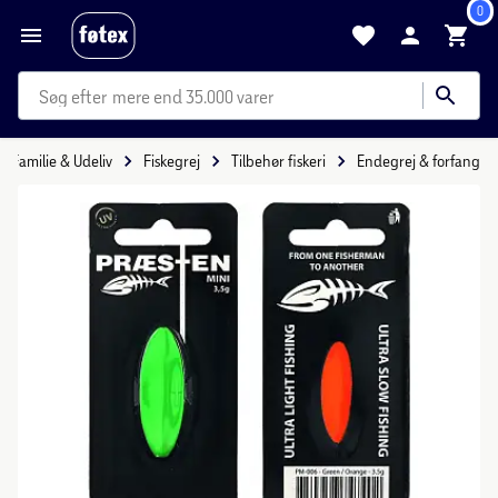
0
mere end 35.000 varer
Familie & Udeliv
Fiskegrej
Tilbehør fiskeri
Endegrej & forfang