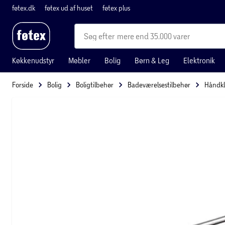
føtex.dk
føtex ud af huset
føtex plus
mere end 35.000 varer
Køkkenudstyr
Møbler
Bolig
Børn & Leg
Elektronik
Forside
Bolig
Boligtilbehør
Badeværelsestilbehør
Håndk