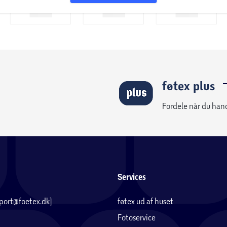
føtex plus
Fordele når du han
Services
pport@foetex.dk)
føtex ud af huset
Fotoservice