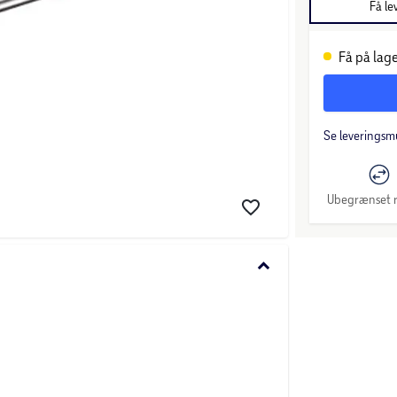
Få le
Få på lage
Se leveringsm
Ubegrænset r
keyboard_arrow_down