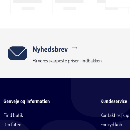
Nyhedsbrev
Få vores skarpeste priser i indbakken
Genveje og information
Kundeservice
Find butik
Kontakt os (su
Om føtex
Fortryd køb