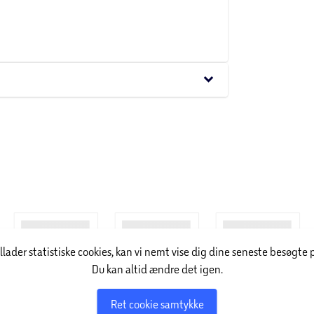
keyboard_arrow_down
illader statistiske cookies, kan vi nemt vise dig dine seneste besøgte 
Du kan altid ændre det igen.
Ret cookie samtykke