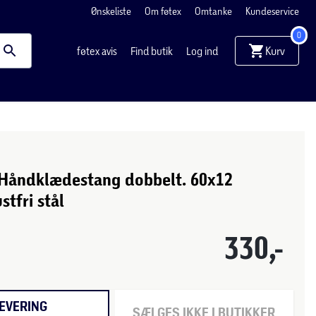
Ønskeliste
Om føtex
Omtanke
Kundeservice
0
Kurv
føtex avis
Find butik
Log ind
t Håndklædestang dobbelt. 60x12
stfri stål
330,-
EVERING
SÆLGES IKKE I BUTIKKER