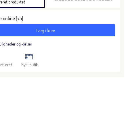
veret produktet
r online (<5)
Læg i kurv
uligheder og -priser
eturret
Byt i butik