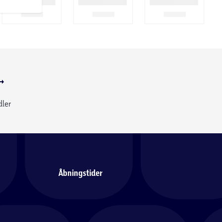
dler
Åbningstider