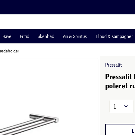
Have
Fritid
Skønhed
Vin & Spiritus
Tilbud & Kampagner
lædeholder
Pressalit
Pressali
poleret ru
1
L