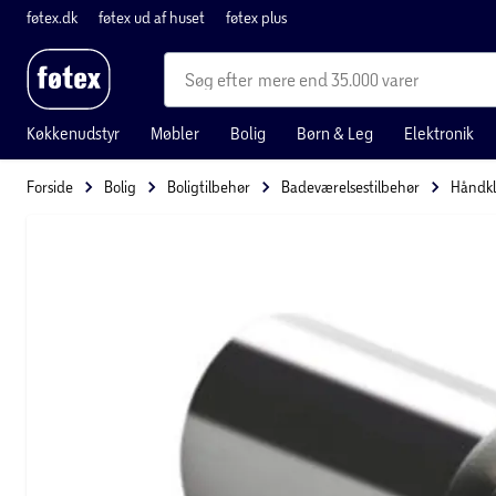
føtex.dk
føtex ud af huset
føtex plus
mere end 35.000 varer
Køkkenudstyr
Møbler
Bolig
Børn & Leg
Elektronik
Forside
Bolig
Boligtilbehør
Badeværelsestilbehør
Håndk