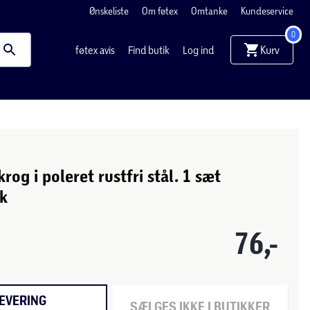
Ønskeliste
Om føtex
Omtanke
Kundeservice
0
Kurv
føtex avis
Find butik
Log ind
krog i poleret rustfri stål. 1 sæt
tk
76,-
EVERING
SÆLGES IKKE I BUTIKKER