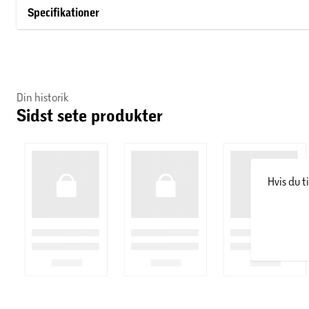
Monteringsindsats i messing
Specifikationer
ø= 19
dybde= 35
Din historik
Sidst sete produkter
- Farve:Rustfri
Hvis du t