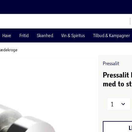
Have
Fritid
Skønhed
Vin & Spiritus
Tilbud & Kampagner
lædekroge
Pressalit
Pressalit 
med to s
1
L