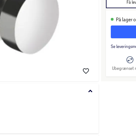
Få le
På lager o
Se leveringsm
Ubegrænset r
keyboard_arrow_down