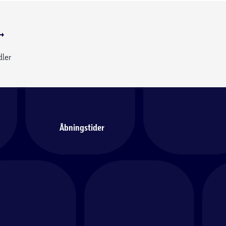
dler
Åbningstider