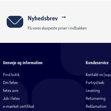
Nyhedsbrev
Få vores skarpeste priser i indbakken
Genveje og information
Kundeservice
Find butik
Kontakt os (su
Om føtex
Fortryd køb
føtex avis
Levering
Job i føtex
Returnering
e-mærket certifikat
Reklamation