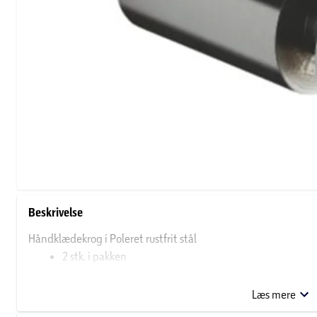
Beskrivelse
Håndklædekrog i Poleret rustfrit stål
2 stk. i pakken
Poleret rustfrit stål AISI 304
Læs mere