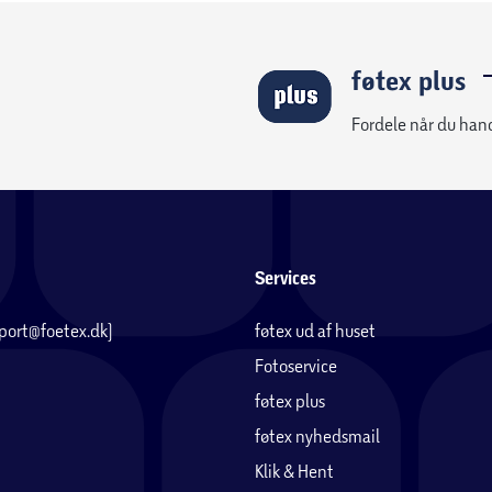
føtex plus
Fordele når du han
Services
pport@foetex.dk)
føtex ud af huset
Fotoservice
føtex plus
føtex nyhedsmail
Klik & Hent