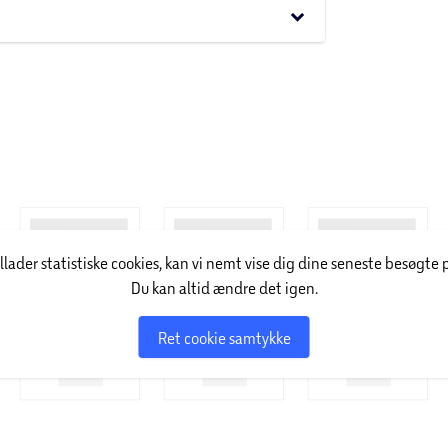
keyboard_arrow_down
illader statistiske cookies, kan vi nemt vise dig dine seneste besøgte 
Du kan altid ændre det igen.
Ret cookie samtykke