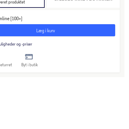
veret produktet
nline (100+)
Læg i kurv
uligheder og -priser
eturret
Byt i butik