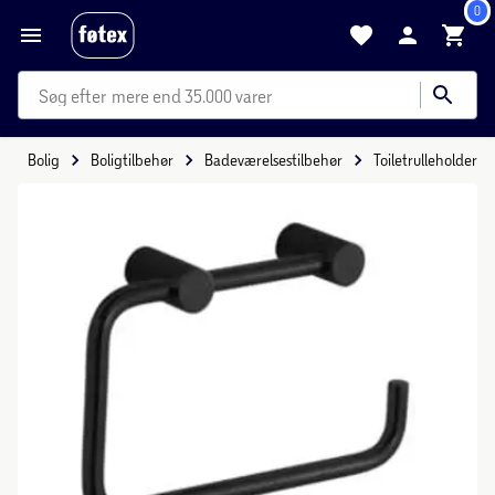
0
mere end 35.000 varer
Bolig
Boligtilbehør
Badeværelsestilbehør
Toiletrulleholder