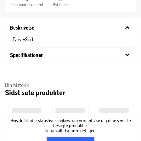
Ubegrænset returret
Byt i butik
keyboard_arrow_down
Beskrivelse
- Farve:Sort
keyboard_arrow_down
Specifikationer
Din historik
Sidst sete produkter
Hvis du tillader statistiske cookies, kan vi nemt vise dig dine seneste
besøgte produkter.
Du kan altid ændre det igen.