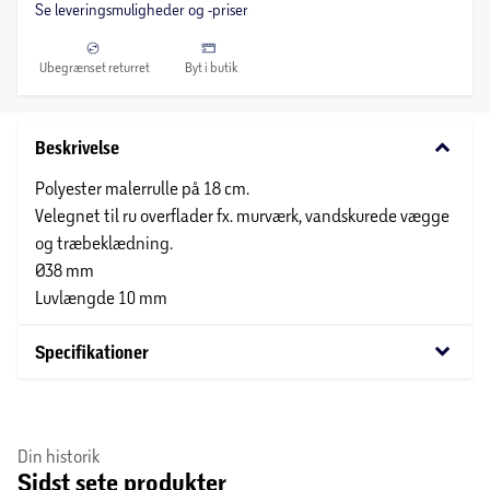
Se leveringsmuligheder og -priser
Ubegrænset returret
Byt i butik
keyboard_arrow_down
Beskrivelse
Polyester malerrulle på 18 cm.
Velegnet til ru overflader fx. murværk, vandskurede vægge
og træbeklædning.
Ø38 mm
Luvlængde 10 mm
keyboard_arrow_down
Specifikationer
Din historik
Sidst sete produkter