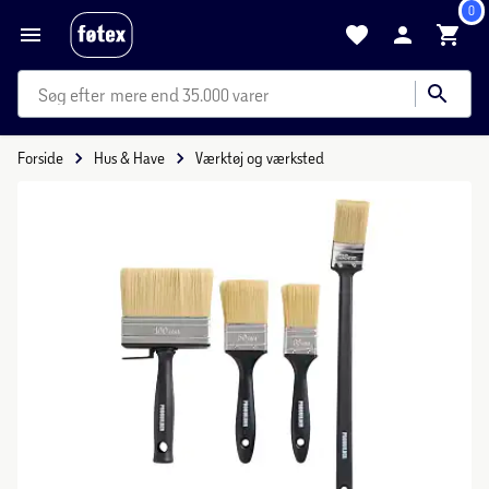
0
mere end 35.000 varer
Forside
Hus & Have
Værktøj og værksted