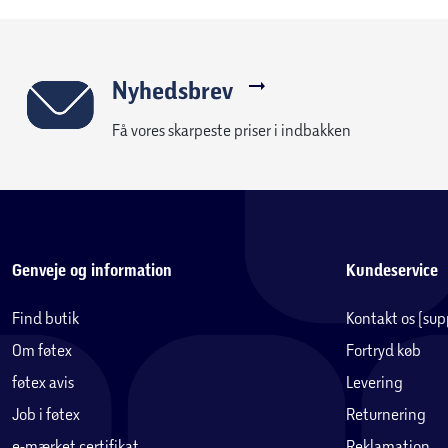
Nyhedsbrev
Få vores skarpeste priser i indbakken
Genveje og information
Kundeservice
Find butik
Kontakt os (su
Om føtex
Fortryd køb
føtex avis
Levering
Job i føtex
Returnering
e-mærket certifikat
Reklamation