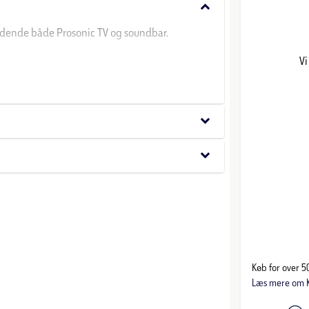
keyboard_arrow_down
dende både Prosonic TV og soundbar.
Vi
keyboard_arrow_down
keyboard_arrow_down
.
Køb for over 50
ve produktsider.
Læs mere om K