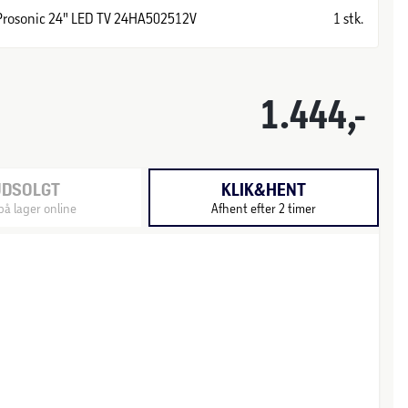
Prosonic 24" LED TV 24HA502512V
1 stk.
1.444,-
UDSOLGT
KLIK&HENT
på lager online
Afhent efter 2 timer