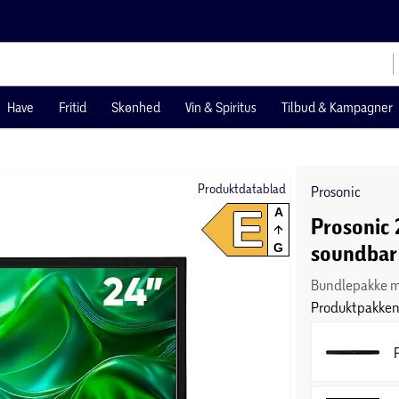
Have
Fritid
Skønhed
Vin & Spiritus
Tilbud & Kampagner
Produktdatablad
Prosonic
E
A
Prosonic
soundbar
G
Bundlepakke m
Produktpakken 