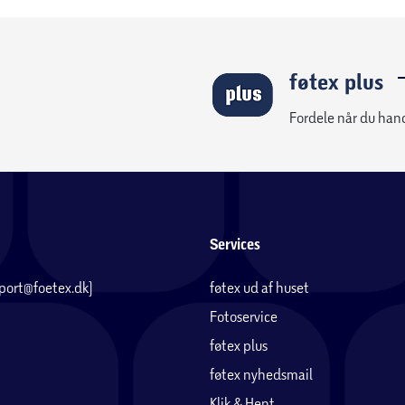
føtex plus
Fordele når du han
Services
pport@foetex.dk)
føtex ud af huset
Fotoservice
føtex plus
føtex nyhedsmail
Klik & Hent