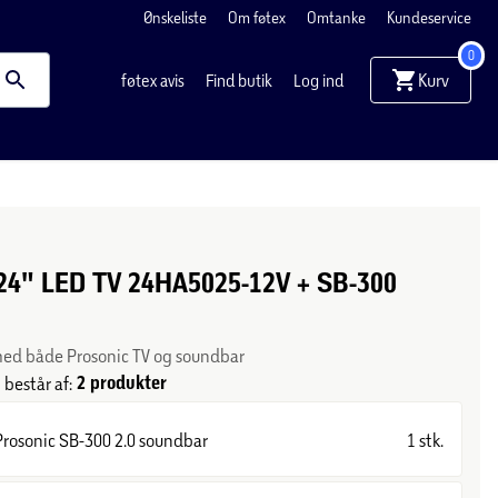
Ønskeliste
Om føtex
Omtanke
Kundeservice
0
Kurv
føtex avis
Find butik
Log ind
 24" LED TV 24HA5025-12V + SB-300
ed både Prosonic TV og soundbar
2 produkter
består af:
Prosonic SB-300 2.0 soundbar
1 stk.