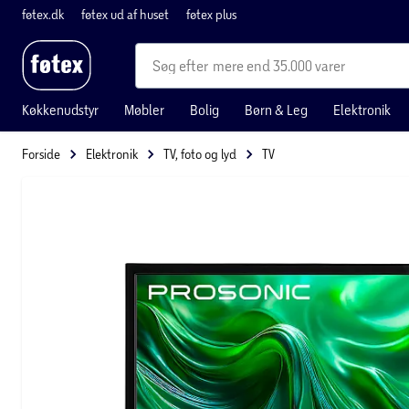
føtex.dk
føtex ud af huset
føtex plus
mere end 35.000 varer
Køkkenudstyr
Møbler
Bolig
Børn & Leg
Elektronik
Forside
Elektronik
TV, foto og lyd
TV