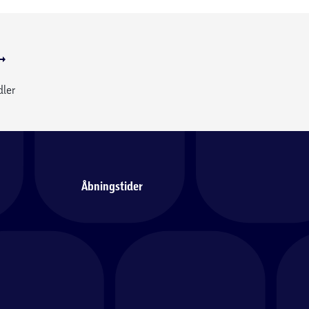
dler
Åbningstider