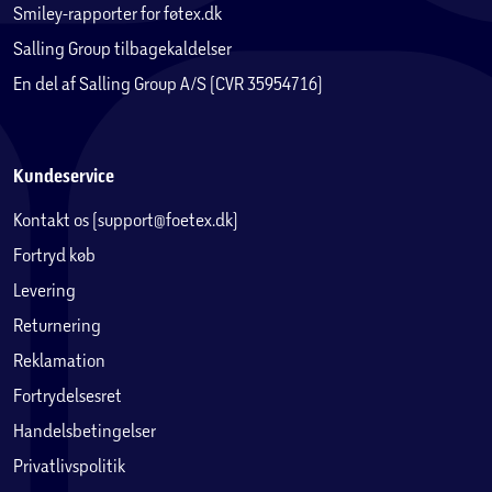
Smiley-rapporter for føtex.dk
Digital tuner til ethvert behov
Salling Group tilbagekaldelser
Alle Prosonic TV har indbygget tuner til ethvert behov. Om
En del af Salling Group A/S (CVR 35954716)
du modtager dit TV signal via egen antenne hjemme eller
på farten, via kabel TV eller via parabol kan du uden
problemer modtage og se dine TV kanaler.
Kundeservice
*Udvalg af apps kan variere afhængig af tilgængelighed i
Kontakt os (support@foetex.dk)
Google Play Store.**Kræver et CAM modul til den givne
udbyder.
Fortryd køb
Levering
Returnering
Reklamation
Fortrydelsesret
Handelsbetingelser
Privatlivspolitik