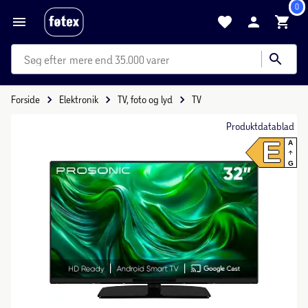
0
mere end 35.000 varer
Forside
Elektronik
TV, foto og lyd
TV
Produktdatablad
E
A
G