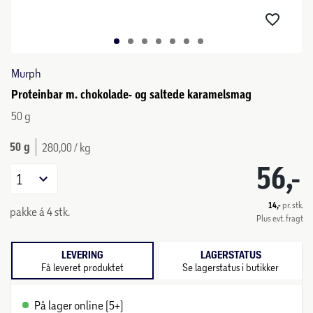
Murph
Proteinbar m. chokolade- og saltede karamelsmag
50 g
50 g
280,00 / kg
56,-
1
14,-
pr. stk.
pakke á 4 stk.
Plus evt. fragt
LEVERING
LAGERSTATUS
Få leveret produktet
Se lagerstatus i butikker
På lager online (5+)