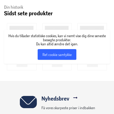
en skøn smagsoplevelse, der tilfredsstiller din søde tand.
Din historik
Sidst sete produkter
Om Murph
Produkterne i Murph-serien er inspireret af tidens mest
populære træningsformer. Det handler om mere end bare
Hvis du tillader statistiske cookies, kan vi nemt vise dig dine seneste
træning. Det er energien og glæden, som er forbundet
besøgte produkter.
med den aktive livsstil, der motiverer én til at presse sig
Du kan altid ændre det igen.
selv, at være vedholdende og give alt, hvad man har.
Ret cookie samtykke
Nyhedsbrev
Få vores skarpeste priser i indbakken