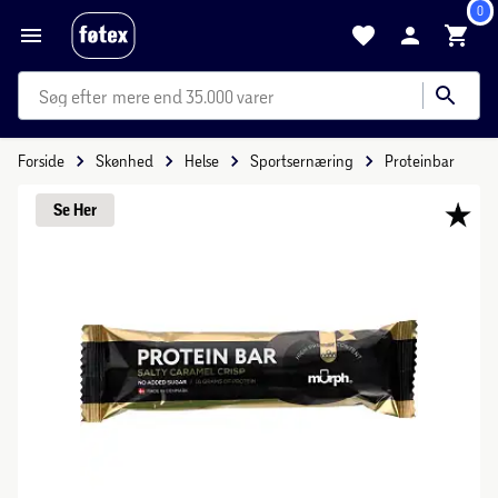
0
mere end 35.000 varer
Forside
Skønhed
Helse
Sportsernæring
Proteinbar
Se 
Her