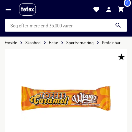
0
mere end 35.000 varer
Forside
Skønhed
Helse
Sportsernæring
Proteinbar