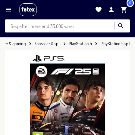
0
mere end 35.000 varer
tere & gaming
Konsoller & spil
PlayStation 5
PlayStation 5 spil