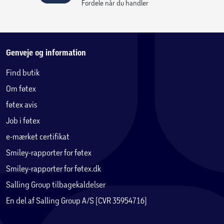
Fordele når du handler
facilitetsopgraderinger og træningsprogrammer for at
forbedre dit HQ og sikre, at dit team er klar til alt.
Forskning og udvikling er nu opdelt i to separate grene,
hvilket giver dig større fleksibilitet til at bestemme,
Genveje og information
hvornår en ny del skal produceres, og hvordan den skal
Find butik
anvendes. At færdiggøre kun én af en ny
opgraderingspakke går hurtigere – men du skal vælge,
Om føtex
hvilken kører der får opgraderingen først, hvilket påvirker
føtex avis
deres motivation og dine forhandlingsfordele ved
Job i føtex
kontraktfornyelse.
Styr størrelsen af din arbejdsstyrke,
e-mærket certifikat
udviklingsomkostninger og driftsomkostninger, så du
Smiley-rapporter for føtex
holder balancen mellem effektivitet og økonomi – og
Smiley-rapporter for føtex.dk
undgår at overskride budgetloftet. Overtræder du
Salling Group tilbagekaldelser
grænsen, venter der alvorlige konsekvenser i næste sæson.
Sponsorer betyder mere end nogensinde før. De giver
En del af Salling Group A/S (CVR 35954716)
ekstra fordele og muligheder for tilpasning – fra
klistermærker til komplette lakeringer. Hver sponsors