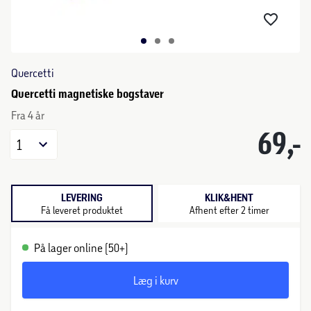
Quercetti
Quercetti magnetiske bogstaver
Fra 4 år
69,-
1
LEVERING
KLIK&HENT
Få leveret produktet
Afhent efter 2 timer
På lager online (50+)
Læg i kurv