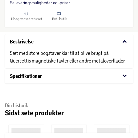
Se leveringsmuligheder og -priser
Ubegrænset returret
Byt i butik
keyboard_arrow_down
Beskrivelse
Sæt med store bogstaver klar til at blive brugt på
Quercettis magnetiske tavler eller andre metaloverflader.
keyboard_arrow_down
Specifikationer
Din historik
Sidst sete produkter