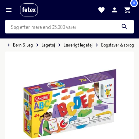
0
mere end 35.000 varer
ide
Børn & Leg
Legetøj
Lærerigt legetøj
Bogstaver & sprog