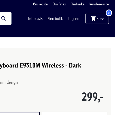
Ønskeliste
Om føtex
Omtanke
Kundeservice
0
Kurv
føtex avis
Find butik
Log ind
yboard E9310M Wireless - Dark
 mm design
299,-