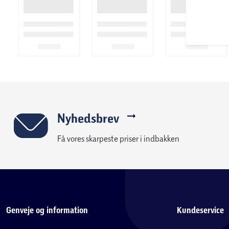
giver en stabil og interferensfri forbindelse med en rækkevidd
Dette tastatur er designet til multitasking, så du kan oprette 
skifte mellem dem med et enkelt klik på en knap. Fn-multimedi
funktioner og øger din produktivitet.
Med RAPOOs energibesparende teknologi kan tastaturet funger
alkalibatterier, hvilket minimerer behovet for hyppig udskiftni
E9310M er ikke kun avanceret i design, men også i funktionalitet
Nyhedsbrev
søger en pålidelig og stilfuld trådløs tastaturløsning.
Få vores skarpeste priser i indbakken
Genveje og information
Kundeservice