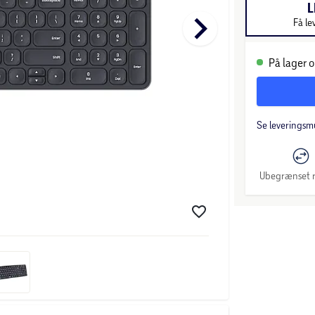
L
keyboard_arrow_right
Få le
På lager o
Se leveringsm
Ubegrænset r