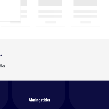
dler
Åbningstider