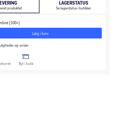
EVERING
LAGERSTATUS
veret produktet
Se lagerstatus i butikker
nline (100+)
Læg i kurv
uligheder og -priser
eturret
Byt i butik