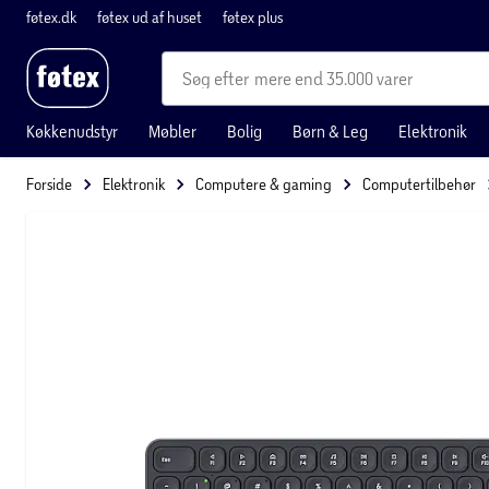
føtex.dk
føtex ud af huset
føtex plus
mere end 35.000 varer
Køkkenudstyr
Møbler
Bolig
Børn & Leg
Elektronik
Forside
Elektronik
Computere & gaming
Computertilbehør