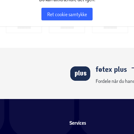
e på op til 10 meter og 360° dækning.
Ret cookie samtykke
forbindelse til flere enheder på samme tid og
etasterne giver hurtig adgang til vigtige
e i op til 12 måneder på to AAA-
ng af batterier.
, hvilket gør det til et ideelt valg for dem, der
føtex plus
Fordele når du han
Services