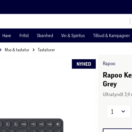
Have
Fritid
Skønhed
Vin & Spiritus
Tilbud & Kampagner
Mus & tastatur
Tastaturer
Rapoo
NYHED
Rapoo Ke
Grey
Ultratyndt 3,9
1