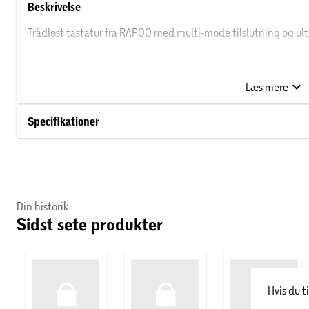
Beskrivelse
Trådløst tastatur fra RAPOO med multi-mode tilslutning og ult
Multi-mode trådløs forbindelse
Læs mere
Ultratyndt 3,9 mm design
Specifikationer
Base af aluminiumslegering
99 scissor keys
Nordisk layout
Din historik
Sidst sete produkter
E9310M er et trådløst tastatur, der kombinerer stil og funktio
anodiserede aluminiumshus gør det til en elegant tilføjelse til
Hvis du t
størrelse har tastaturet taster i fuld størrelse, så det er behag
forbindelse giver dig mulighed for at oprette forbindelse via 2,