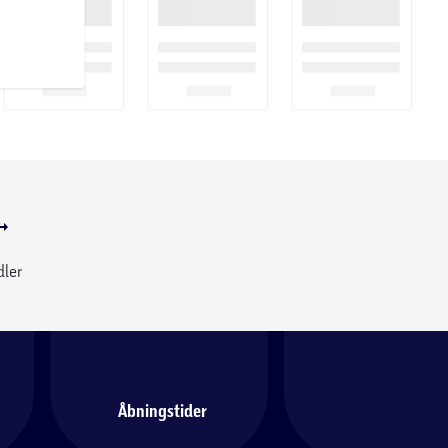
dler
Åbningstider