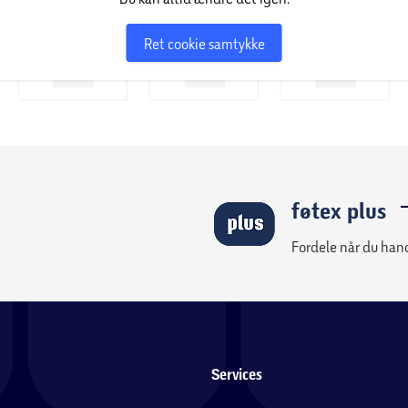
Ret cookie samtykke
føtex plus
Fordele når du han
Services