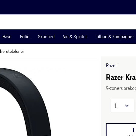
Have
Fritid
Skønhed
Vin & Spiritus
Tilbud & Kampagner
 høretelefoner
Razer
Razer Kra
9-zoners øreko
1
L