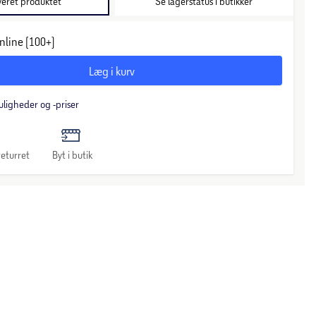
veret produktet
Se lagerstatus i butikker
nline (100+)
Læg i kurv
uligheder og -priser
eturret
Byt i butik