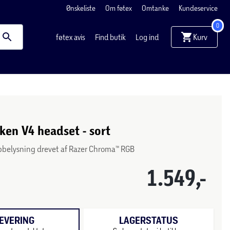
Ønskeliste
Om føtex
Omtanke
Kundeservice
0
Kurv
føtex avis
Find butik
Log ind
ken V4 headset - sort
pbelysning drevet af Razer Chroma™ RGB
1.549,-
EVERING
LAGERSTATUS