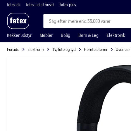
føtex.dk
føtex ud af huset
føtex plus
mere end 35.000 varer
Køkkenudstyr
Møbler
Bolig
Børn & Leg
Elektronik
Forside
Elektronik
TV, foto og lyd
Høretelefoner
Over ear