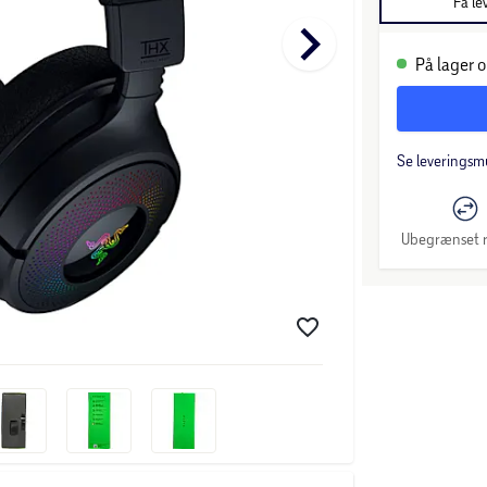
Få le
keyboard_arrow_right
På lager o
Se leveringsm
Ubegrænset r