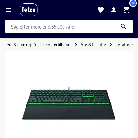
0
mere end 35.000 varer
putere & gaming
Computertilbehør
Mus & tastatur
Tastaturer