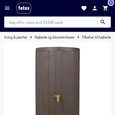
0
mere end 35.000 varer
dretning & planter
Højbede og blomsterkasser
Tilbehør til højbede