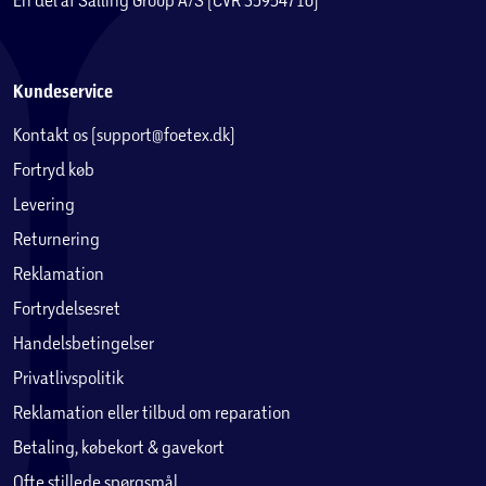
Kundeservice
Kontakt os (support@foetex.dk)
Fortryd køb
Levering
Returnering
Reklamation
Fortrydelsesret
Handelsbetingelser
Privatlivspolitik
Reklamation eller tilbud om reparation
Betaling, købekort & gavekort
Ofte stillede spørgsmål