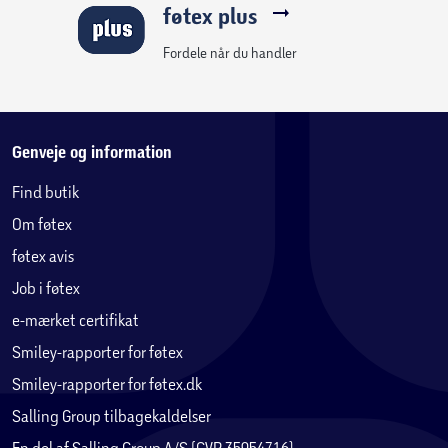
føtex plus
Fordele når du handler
Genveje og information
Find butik
Om føtex
føtex avis
Job i føtex
e-mærket certifikat
Smiley-rapporter for føtex
Smiley-rapporter for føtex.dk
Salling Group tilbagekaldelser
En del af Salling Group A/S (CVR 35954716)