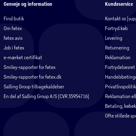
Genveje og information
Kundeservice
Find butik
Kontakt os (su
Om føtex
Fortryd køb
føtex avis
Levering
Job i føtex
Returnering
e-mærket certifikat
Reklamation
Smiley-rapporter for føtex
Fortrydelsesret
Smiley-rapporter for føtex.dk
Handelsbetinge
Salling Group tilbagekaldelser
Privatlivspolitik
En del af Salling Group A/S (CVR 35954716)
Reklamation ell
Betaling, købek
Ofte stillede s