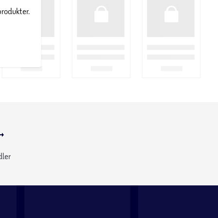
produkter.
dler