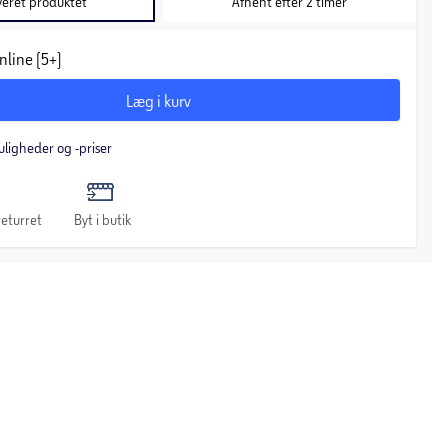
veret produktet
Afhent efter 2 timer
nline (5+)
Læg i kurv
uligheder og -priser
eturret
Byt i butik