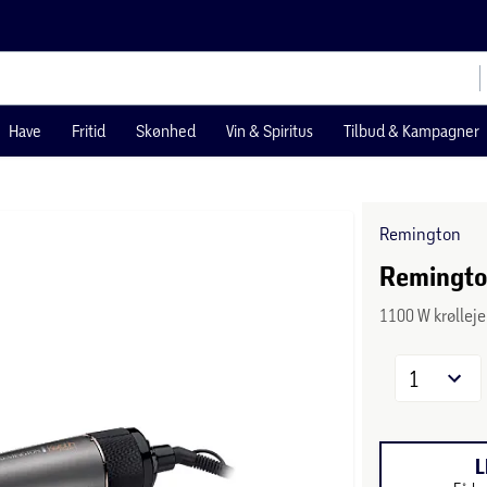
Have
Fritid
Skønhed
Vin & Spiritus
Tilbud & Kampagner
Remington
Remington
1100 W krøllej
1
L