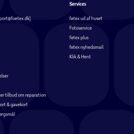
Services
pport@foetex.dk)
føtex ud af huset
Fotoservice
føtex plus
føtex nyhedsmail
Klik & Hent
lser
er tilbud om reparation
ort & gavekort
pørgsmål