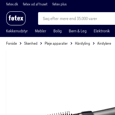
føtex.dk
føtex ud af huset
føtex plus
mere end 35.000 varer
Køkkenudstyr
Møbler
Bolig
Børn & Leg
Elektronik
Forside
Skønhed
Pleje apparater
Hårstyling
Airstylere