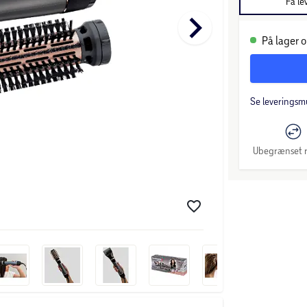
Få le
keyboard_arrow_right
På lager o
Se leveringsm
Ubegrænset r