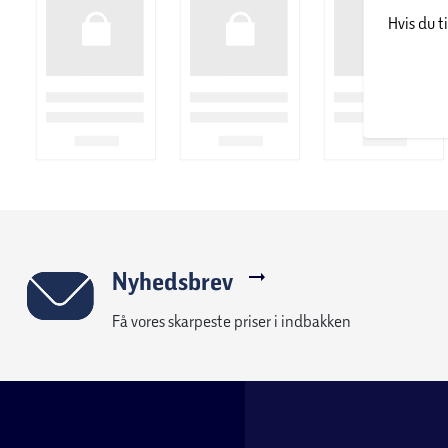
Hvis du t
fyldigt, sundt hår.
Dette innovative stylingværktøj er designet med fokus på bruge
din perfekte stil takket være dets 1000W-effekt til hurtig tørri
mulighed for at vælge din foretrukne krølleretning. For at opnå 
være 90 % tørt og lade airstyleren gøre resten af arbejdet.
Keratin Protect roterende airstyler leveres komplet med båd
en 40 mm blød termisk børste, så du kan vælge den bedste stør
en naturlig fylde.
Root Boost-tilbehøret hjælper dig med nemt at tilføje volu
give dig opsigtsvækkende hår, der er passer til enhver lejlighe
knappen giver dig mulighed for at tilpasse din styling.
Nyhedsbrev
Få vores skarpeste priser i indbakken