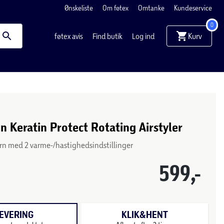
Ønskeliste
Om føtex
Omtanke
Kundeservice
0
Kurv
føtex avis
Find butik
Log ind
 Keratin Protect Rotating Airstyler
ern med 2 varme-/hastighedsindstillinger
599,-
EVERING
KLIK&HENT