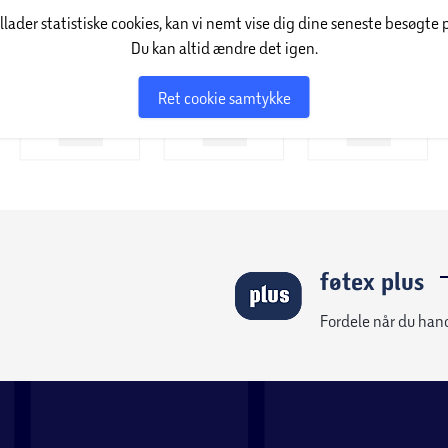
illader statistiske cookies, kan vi nemt vise dig dine seneste besøgte 
Du kan altid ændre det igen.
rvenlighed og giver dig kontrol til at skabe
ng* og to-vejs drejekontakt, der giver dig
Ret cookie samtykke
de bedste resultater skal du tørre dit hår til at
e en 50 mm termisk børste med blandede hår og
relse, uanset om du søger volumen eller bare
men ved at toupere rødderne med kammen og
d. De to temperaturindstillinger og cool shot-
føtex plus
Fordele når du han