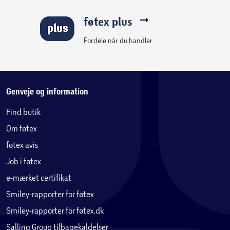
• Tænd/sluk knap med LED lysindikator
føtex plus
• Global spænding
• 1,8m drejbar ledning
Fordele når du handler
• 3 års garanti
Genveje og information
Find butik
Om føtex
føtex avis
Job i føtex
e-mærket certifikat
Smiley-rapporter for føtex
Smiley-rapporter for føtex.dk
Salling Group tilbagekaldelser