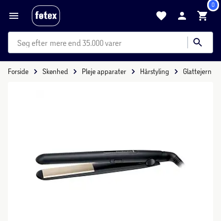
0
mere end 35.000 varer
Forside
Skønhed
Pleje apparater
Hårstyling
Glattejern