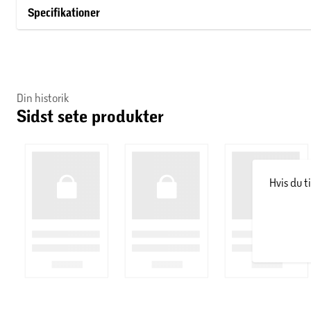
Specifikationer
Om producenten
Vinhuset Félix Solís blev grundlagt tilbage i 1952 i Valdepeña
sten og vinstokkene vokser i ler og kalksten i et solrigt klima, så
Solís det største vinfirma i Valdepeñas, og i 2002 ekspander
Din historik
vinmarker i de anerkendte områder Ribera del Duero, Rioja, R
Sidst sete produkter
største vineksportør.
Hvis du t