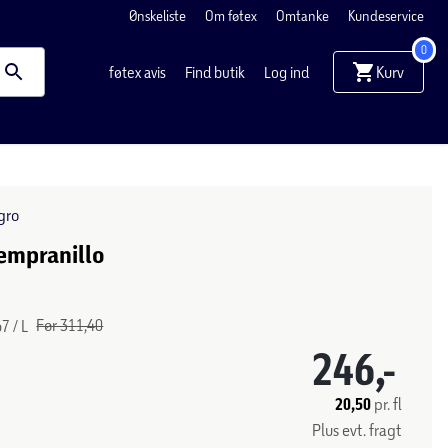
Ønskeliste
Om føtex
Omtanke
Kundeservice
0
Kurv
føtex avis
Find butik
Log ind
gro
empranillo
Før 311,40
7 / L
246,-
20,50
pr. fl
Plus evt. fragt