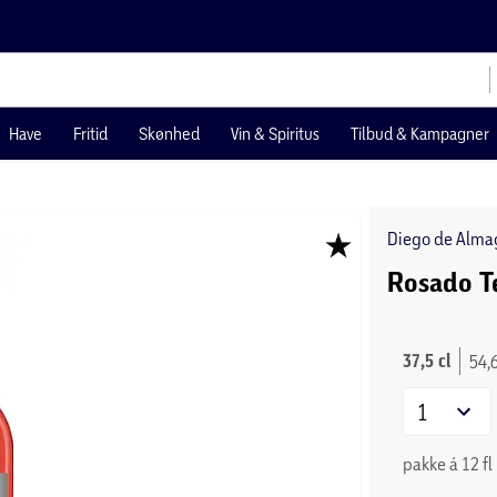
Have
Fritid
Skønhed
Vin & Spiritus
Tilbud & Kampagner
Diego de Alma
Rosado T
37,5 cl
54,6
1
pakke á 12 fl