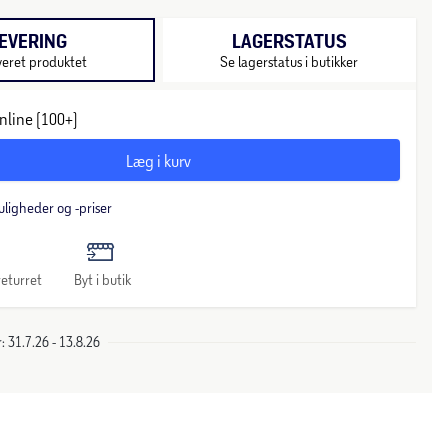
EVERING
LAGERSTATUS
veret produktet
Se lagerstatus i butikker
nline (100+)
Læg i kurv
uligheder og -priser
eturret
Byt i butik
 31.7.26 - 13.8.26