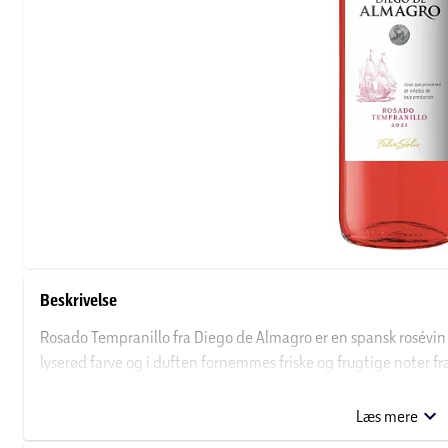
Beskrivelse
Rosado Tempranillo fra Diego de Almagro er en spansk rosévin 
lyserød farve og i duften fornemmes friske og frugtige noter fr
og velafbalanceret rosévin med en skøn finish. En dejlig rosévin 
Servér den let afkølet for dine gæster som et dejligt glas vin til
Læs mere
picnic.