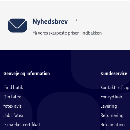
Nyhedsbrev
Få vores skarpeste priser i indbakken
Genveje og information
Kundeservice
Find butik
Kontakt os (su
Om føtex
Fortryd køb
føtex avis
Levering
Job i føtex
Returnering
e-mærket certifikat
Reklamation