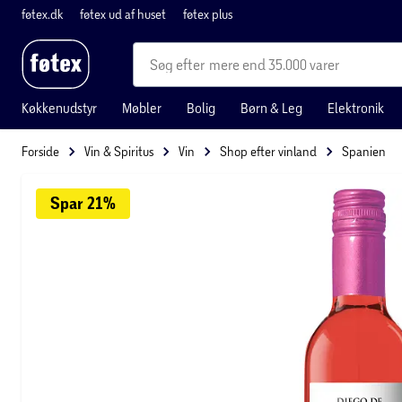
føtex.dk
føtex ud af huset
føtex plus
mere end 35.000 varer
Køkkenudstyr
Møbler
Bolig
Børn & Leg
Elektronik
Forside
Vin & Spiritus
Vin
Shop efter vinland
Spanien
Spar 
21%