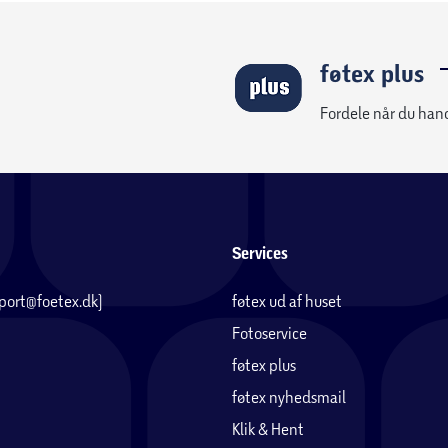
føtex plus
Fordele når du han
Services
pport@foetex.dk)
føtex ud af huset
Fotoservice
føtex plus
føtex nyhedsmail
Klik & Hent