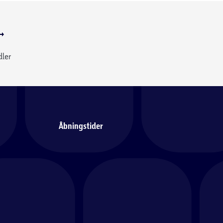
dler
Åbningstider