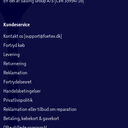
En del af Salling Group A/S (CVR 35954716)
Kundeservice
Kontakt os (support@foetex.dk)
Fortryd køb
Levering
Returnering
Reklamation
Fortrydelsesret
Handelsbetingelser
Privatlivspolitik
Reklamation eller tilbud om reparation
Betaling, købekort & gavekort
Ofte stillede spørgsmål