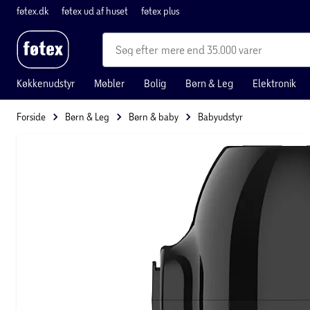
føtex.dk
føtex ud af huset
føtex plus
mere end 35.000 varer
Køkkenudstyr
Møbler
Bolig
Børn & Leg
Elektronik
Forside
Børn & Leg
Børn & baby
Babyudstyr