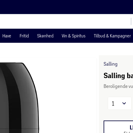
Have
Fritid
Skønhed
Vin & Spiritus
Tilbud & Kampagner
Salling
Salling 
Beroligende v
1
L