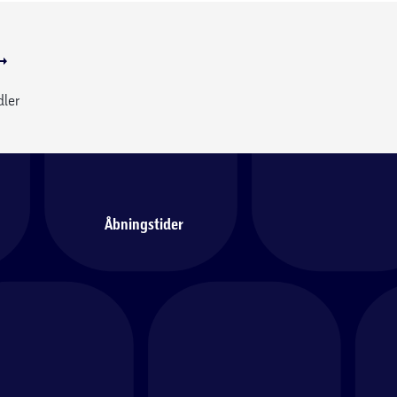
dler
Åbningstider