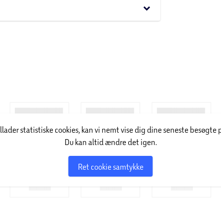
keyboard_arrow_down
illader statistiske cookies, kan vi nemt vise dig dine seneste besøgte 
Du kan altid ændre det igen.
Ret cookie samtykke