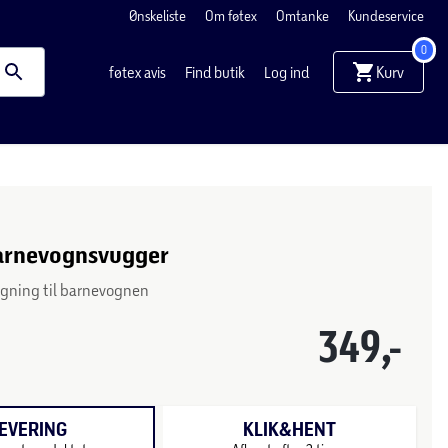
Ønskeliste
Om føtex
Omtanke
Kundeservice
0
Kurv
føtex avis
Find butik
Log ind
barnevognsvugger
ugning til barnevognen
349,-
EVERING
KLIK&HENT