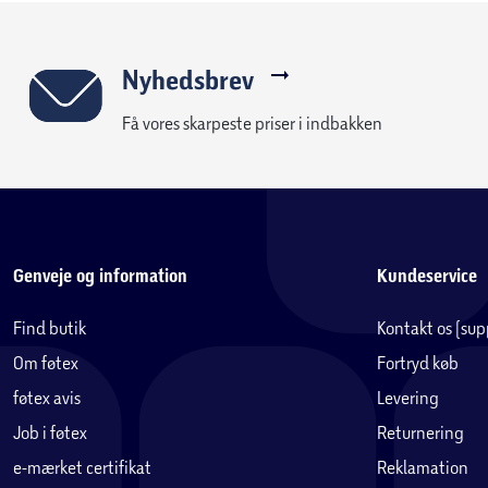
Nyhedsbrev
Få vores skarpeste priser i indbakken
Genveje og information
Kundeservice
Find butik
Kontakt os (su
Om føtex
Fortryd køb
føtex avis
Levering
Job i føtex
Returnering
e-mærket certifikat
Reklamation