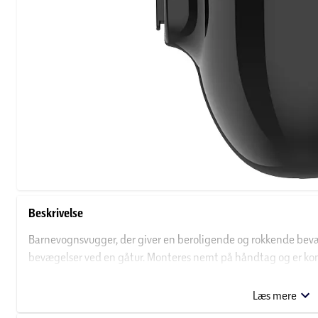
Beskrivelse
Barnevognsvugger, der giver en beroligende og rokkende bev
bevægelser ved en gåtur. Monteres nemt på håndtag og er k
kombivogne og buggyer.
Barnevognsvuggeren har 5 hastighedsniveauer og slukker auto
Læs mere