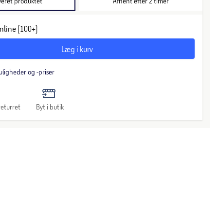
veret produktet
Afhent efter 2 timer
nline (100+)
Læg i kurv
uligheder og -priser
eturret
Byt i butik