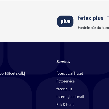
føtex plus
Fordele når du han
Services
pport@foetex.dk)
føtex ud af huset
Fotoservice
føtex plus
føtex nyhedsmail
Klik & Hent