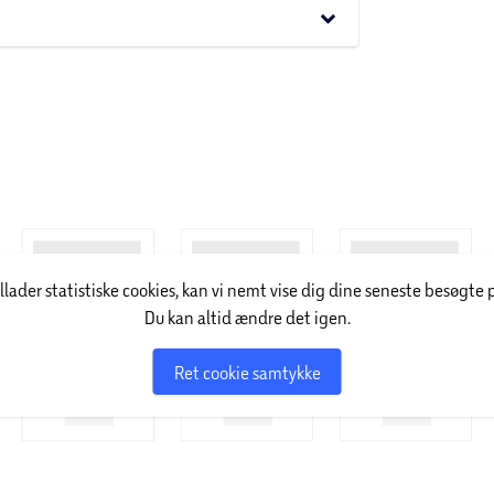
keyboard_arrow_down
illader statistiske cookies, kan vi nemt vise dig dine seneste besøgte 
Du kan altid ændre det igen.
Ret cookie samtykke