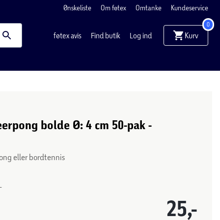
Ønskeliste
Om føtex
Omtanke
Kundeservice
0
Kurv
føtex avis
Find butik
Log ind
eerpong bolde Ø: 4 cm 50-pak -
pong eller bordtennis
-
25,-