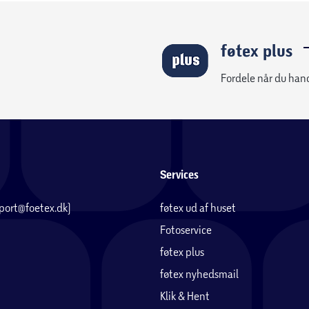
føtex plus
Fordele når du han
Services
pport@foetex.dk)
føtex ud af huset
Fotoservice
føtex plus
føtex nyhedsmail
Klik & Hent