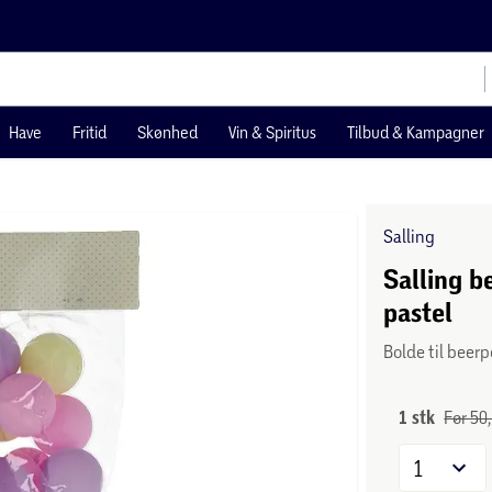
Have
Fritid
Skønhed
Vin & Spiritus
Tilbud & Kampagner
Salling
Salling b
pastel
Bolde til beer
1 stk
Før 50,
1