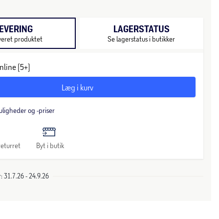
EVERING
LAGERSTATUS
veret produktet
Se lagerstatus i butikker
nline (5+)
Læg i kurv
uligheder og -priser
eturret
Byt i butik
 31.7.26 - 24.9.26