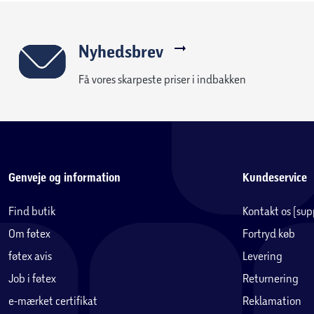
Nyhedsbrev
Få vores skarpeste priser i indbakken
Genveje og information
Kundeservice
Find butik
Kontakt os (su
Om føtex
Fortryd køb
føtex avis
Levering
Job i føtex
Returnering
e-mærket certifikat
Reklamation