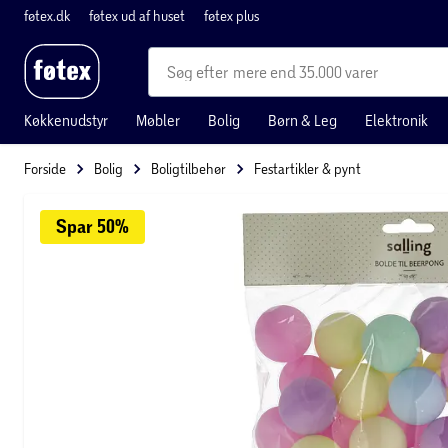
føtex.dk
føtex ud af huset
føtex plus
mere end 35.000 varer
Køkkenudstyr
Møbler
Bolig
Børn & Leg
Elektronik
Forside
Bolig
Boligtilbehør
Festartikler & pynt
Spar 
50%