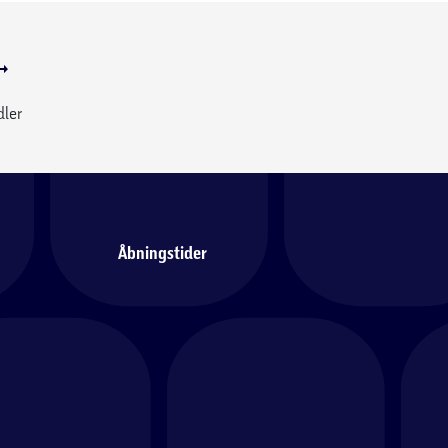
dler
Åbningstider