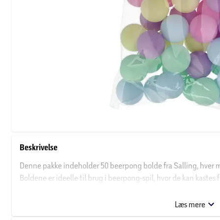
Beskrivelse
Denne pakke indeholder 50 beerpong bolde fra Salling, hver m
Boldene er ideelle til brug i beerpong-spil, hvor de kan kastes 
De kan også anvendes til bordtennis, hvilket gør dem alsidige til 
tilføje et sjovt og farverigt element til fester, sammenkomster
Læs mere
familie. Boldene er lette og nemme at håndtere, hvilket gør 