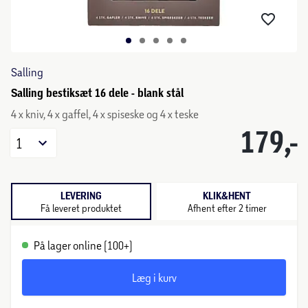
Salling
Salling bestiksæt 16 dele - blank stål
4 x kniv, 4 x gaffel, 4 x spiseske og 4 x teske
179,-
1
LEVERING
KLIK&HENT
Få leveret produktet
Afhent efter 2 timer
På lager online (100+)
Læg i kurv