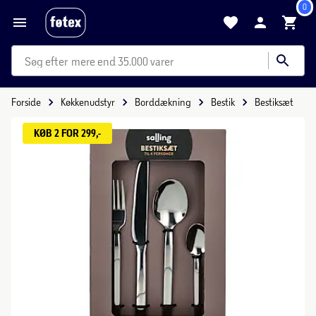
0
mere end 35.000 varer
Forside
Køkkenudstyr
Borddækning
Bestik
Bestiksæt
KØB 2 FOR 299,-