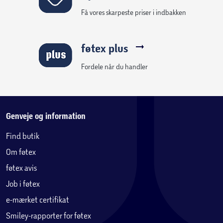
Få vores skarpeste priser i indbakken
føtex plus
Fordele når du handler
Genveje og information
Find butik
Om føtex
føtex avis
Job i føtex
e-mærket certifikat
Smiley-rapporter for føtex