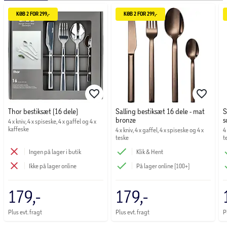
forlænge levetiden anbefales håndopvask.
KØB 2 FOR 299,-
KØB 2 FOR 299,-
Indhold 4 × knive 4 × gafler 4 × spiseskeer 4 × teskeer
Specifikationer:
Antal dele: 16
Materiale: Rustfrit stål
Thor bestiksæt (16 dele)
Salling bestiksæt 16 dele - mat
S
Tåler opvaskemaskine
bronze
s
4 x kniv, 4 x spiseske, 4 x gaffel og 4 x 
kaffeske
4 x kniv, 4 x gaffel, 4 x spiseske og 4 x 
4
teske
t
Ingen på lager i butik
Klik & Hent
Ikke på lager online
På lager online (100+)
179,-
179,-
Plus evt. fragt
Plus evt. fragt
P