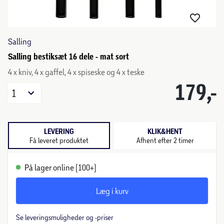
Salling
Salling bestiksæt 16 dele - mat sort
4 x kniv, 4 x gaffel, 4 x spiseske og 4 x teske
179,-
1
LEVERING
KLIK&HENT
Få leveret produktet
Afhent efter 2 timer
På lager online (100+)
Læg i kurv
Se leveringsmuligheder og -priser