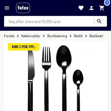
0
mere end 35.000 varer
Forside
Køkkenudstyr
Borddækning
Bestik
Bestiksæt
KØB 2 FOR 299,-