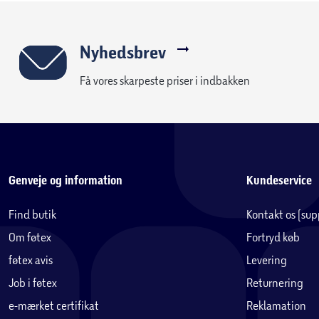
Nyhedsbrev
Få vores skarpeste priser i indbakken
Genveje og information
Kundeservice
Find butik
Kontakt os (su
Om føtex
Fortryd køb
føtex avis
Levering
Job i føtex
Returnering
e-mærket certifikat
Reklamation