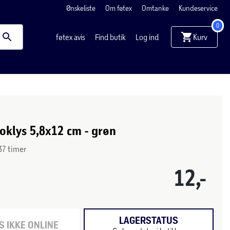
Ønskeliste
Om føtex
Omtanke
Kundeservice
0
Kurv
føtex avis
Find butik
Log ind
loklys 5,8x12 cm - grøn
37 timer
12,-
LAGERSTATUS
 IKKE ONLINE