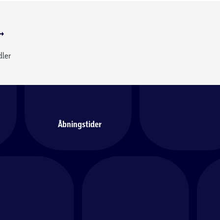
dler
Åbningstider