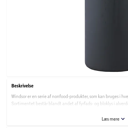
Beskrivelse
Windsor er en serie af nonfood-produkter, som kan bruges i hv
Sortimentet består blandt andet af fyrfads- og bloklys i alverde
med flotte motiver.
Læs mere