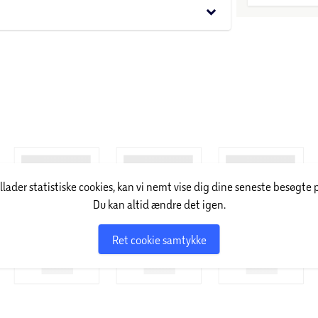
keyboard_arrow_down
illader statistiske cookies, kan vi nemt vise dig dine seneste besøgte 
Du kan altid ændre det igen.
Ret cookie samtykke