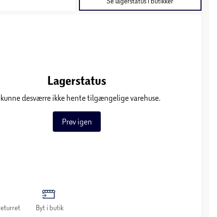
Se lagerstatus i butikker
Lagerstatus
 kunne desværre ikke hente tilgængelige varehuse.
Prøv igen
eturret
Byt i butik