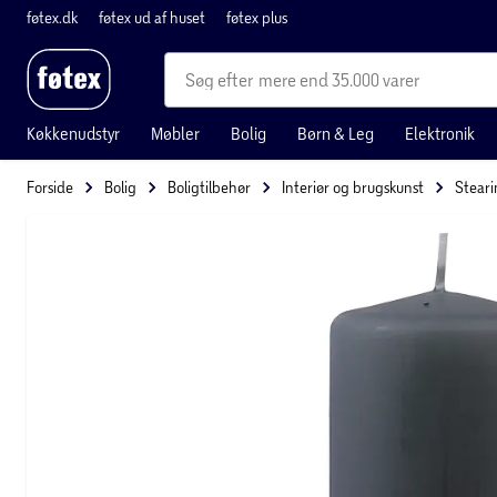
føtex.dk
føtex ud af huset
føtex plus
mere end 35.000 varer
Køkkenudstyr
Møbler
Bolig
Børn & Leg
Elektronik
Forside
Bolig
Boligtilbehør
Interiør og brugskunst
Steari