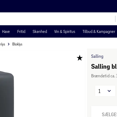
Have
Fritid
Skønhed
Vin & Spiritus
Tilbud & Kampagner
nlys
Bloklys
Salling
Salling b
Brændetid ca. 
1
SÆLGES