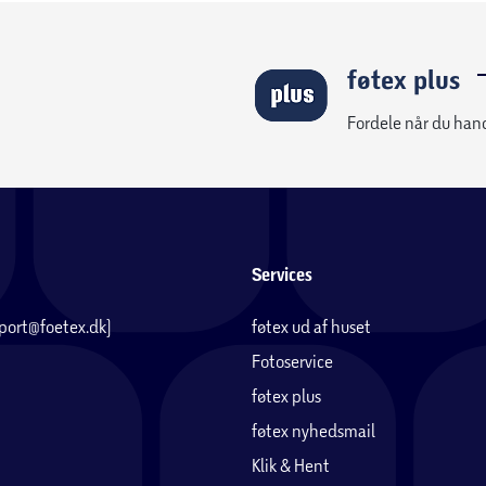
føtex plus
Fordele når du han
Services
pport@foetex.dk)
føtex ud af huset
Fotoservice
føtex plus
føtex nyhedsmail
Klik & Hent