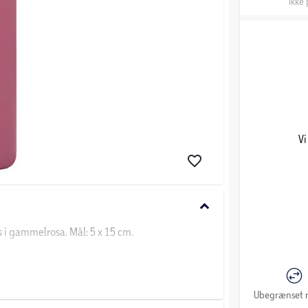
Ikke 
Vi
keyboard_arrow_down
 i gammelrosa. Mål: 5 x 15 cm.
Ubegrænset r
r udviklet, designet og opkaldt efter vores