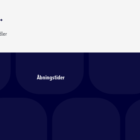
dler
Åbningstider