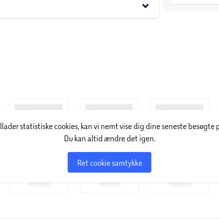
god kvalitet til gode priser. I serien finder du
keyboard_arrow_down
tilbehør. Det er attraktive og ordentlige varer,
lling finder du kun på hylderne i Salling Groups
illader statistiske cookies, kan vi nemt vise dig dine seneste besøgte 
Du kan altid ændre det igen.
Ret cookie samtykke