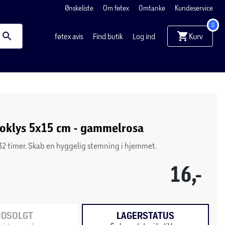
Ønskeliste
Om føtex
Omtanke
Kundeservice
0
Kurv
føtex avis
Find butik
Log ind
loklys 5x15 cm - gammelrosa
32 timer. Skab en hyggelig stemning i hjemmet.
16,-
UDSOLGT
LAGERSTATUS