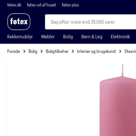
føtex.dk
føtex ud af huset
føtex plus
mere end 35.000 varer
Køkkenudstyr
Møbler
Bolig
Børn & Leg
Elektronik
Forside
Bolig
Boligtilbehør
Interiør og brugskunst
Steari