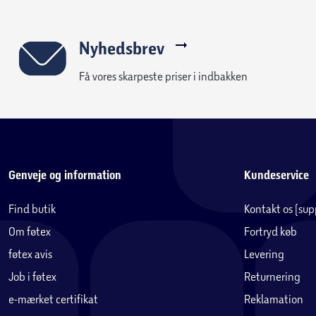
Nyhedsbrev
Få vores skarpeste priser i indbakken
Genveje og information
Kundeservice
Find butik
Kontakt os (su
Om føtex
Fortryd køb
føtex avis
Levering
Job i føtex
Returnering
e-mærket certifikat
Reklamation