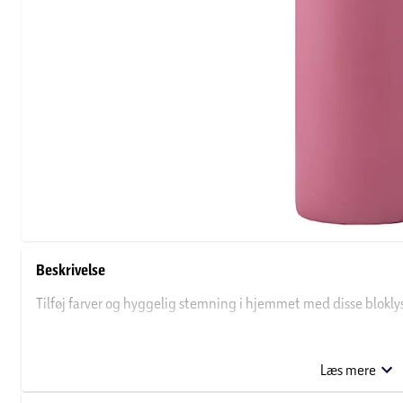
Beskrivelse
Tilføj farver og hyggelig stemning i hjemmet med disse bloklys
Om Salling
Læs mere
Salling er navnet på over 6000 af vores egne varer. Varer, der e