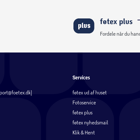
føtex plus
Fordele når du han
Services
pport@foetex.dk)
føtex ud af huset
Fotoservice
føtex plus
føtex nyhedsmail
Klik & Hent