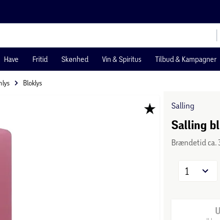
Have
Fritid
Skønhed
Vin & Spiritus
Tilbud & Kampagner
nlys
Bloklys
Salling
Salling b
Brændetid ca. 
1