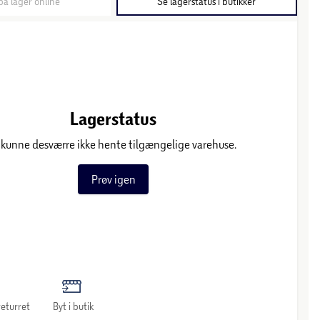
på lager online
Se lagerstatus i butikker
Lagerstatus
 kunne desværre ikke hente tilgængelige varehuse.
Prøv igen
eturret
Byt i butik