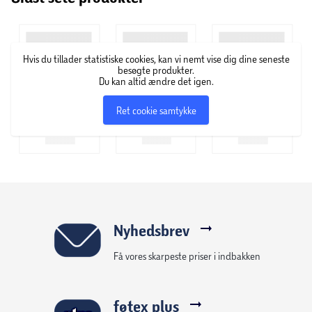
hverdagsvarer af god kvalitet til gode priser. I serien finder
du alt fra dåsetomater, pålæg og toiletpapir – til dyremad
og boligtilbehør. Det er attraktive og ordentlige varer, med
Hvis du tillader statistiske cookies, kan vi nemt vise dig dine seneste
en kvalitet, der hverken koster for lidt eller for meget.
besøgte produkter.
Salling finder du kun på hylderne i Salling Groups
Du kan altid ændre det igen.
tilhørende supermarkeder.
Ret cookie samtykke
Nyhedsbrev
Få vores skarpeste priser i indbakken
føtex plus