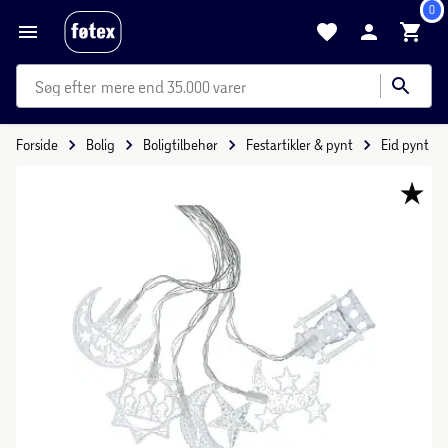
0
mere end 35.000 varer
Forside
Bolig
Boligtilbehør
Festartikler & pynt
Eid pynt