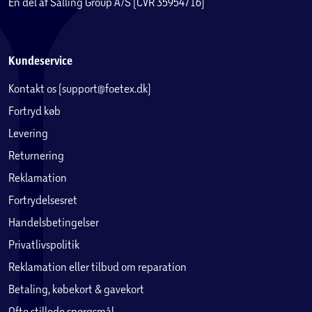
En del af Salling Group A/S (CVR 35954716)
Kundeservice
Kontakt os (support@foetex.dk)
Fortryd køb
Levering
Returnering
Reklamation
Fortrydelsesret
Handelsbetingelser
Privatlivspolitik
Reklamation eller tilbud om reparation
Betaling, købekort & gavekort
Ofte stillede spørgsmål