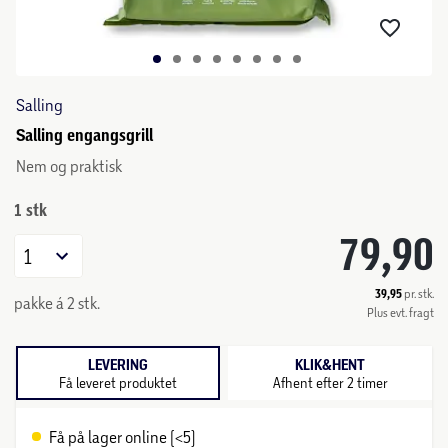
Salling
Salling engangsgrill
Nem og praktisk
1 stk
79,90
1
39,95
pr. stk.
pakke á 2 stk.
Plus evt. fragt
LEVERING
KLIK&HENT
Få leveret produktet
Afhent efter 2 timer
Få på lager online (<5)