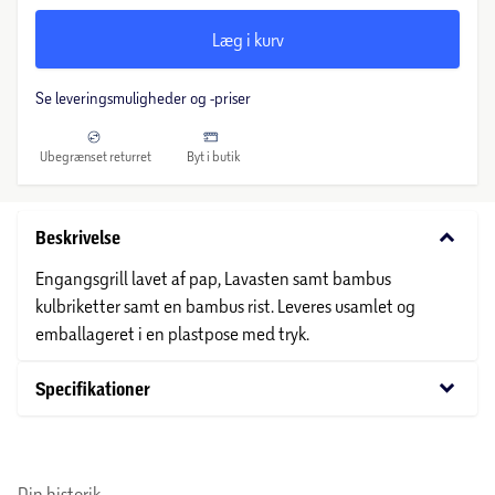
Læg i kurv
Se leveringsmuligheder og -priser
Ubegrænset returret
Byt i butik
keyboard_arrow_down
Beskrivelse
Engangsgrill lavet af pap, Lavasten samt bambus
kulbriketter samt en bambus rist. Leveres usamlet og
emballageret i en plastpose med tryk.
keyboard_arrow_down
Specifikationer
Din historik