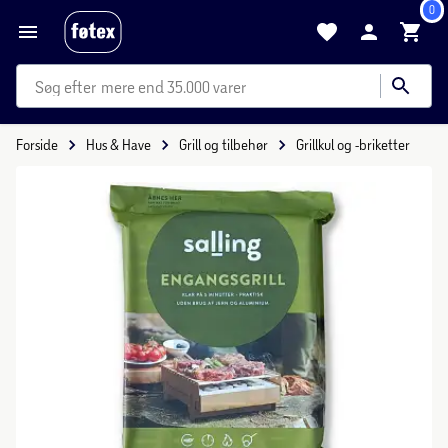
0
mere end 35.000 varer
Forside
Hus & Have
Grill og tilbehør
Grillkul og -briketter