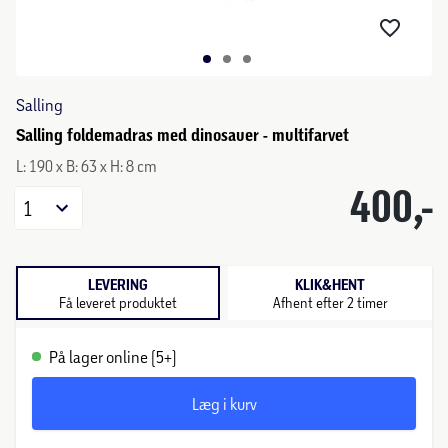
Salling
Salling foldemadras med dinosauer - multifarvet
L: 190 x B: 63 x H: 8 cm
400,-
1
LEVERING
KLIK&HENT
Få leveret produktet
Afhent efter 2 timer
På lager online (5+)
Læg i kurv