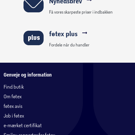
Nyhedsbrev
Få vores skarpeste priser i indbakken
føtex plus
Fordele når du handler
Genveje og information
Find butik
Om føtex
føtex avis
Job i føtex
e-mærket certifikat
Smiley-rapporter for føtex