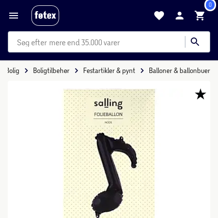
0
mere end 35.000 varer
Bolig
Boligtilbehør
Festartikler & pynt
Balloner & ballonbuer