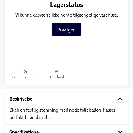
Lagerstatus
Vi kunne desværre ikke hente tilgængelige varehuse.
Prøv igen
Ubegrænset returret
Byt i butik
keyboard_arrow_down
Beskrivelse
Skab en festlig stemning med node folieballon. Passer
perfekt til en diskofest
keyboard_arrow_down
Specifikationer