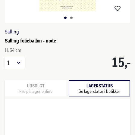
Salling
Salling folieballon - node
H: 34 cm
15,-
1
UDSOLGT
LAGERSTATUS
Ikke på lager online
Se lagerstatus i butikker