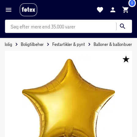
0
mere end 35.000 varer
Bolig
Boligtilbehør
Festartikler & pynt
Balloner & ballonbuer