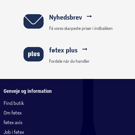
Nyhedsbrev
Få vores skarpeste priser i indbakken
føtex plus
Fordele når du handler
Genveje og information
Find butik
Om føtex
føtex avis
Job i føtex