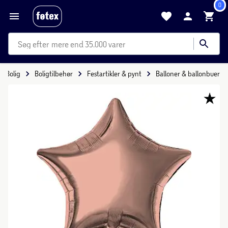
0
mere end 35.000 varer
Bolig
Boligtilbehør
Festartikler & pynt
Balloner & ballonbuer