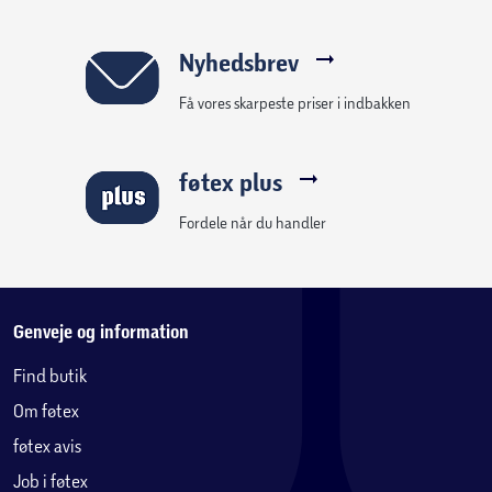
Nyhedsbrev
Få vores skarpeste priser i indbakken
føtex plus
Fordele når du handler
Genveje og information
Find butik
Om føtex
føtex avis
Job i føtex