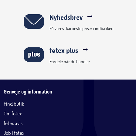
Nyhedsbrev
Få vores skarpeste priser i indbakken
føtex plus
Fordele når du handler
Genveje og information
Find butik
Om føtex
føtex avis
Job i føtex