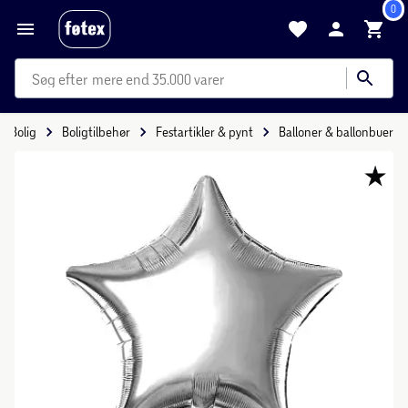
0
mere end 35.000 varer
Bolig
Boligtilbehør
Festartikler & pynt
Balloner & ballonbuer