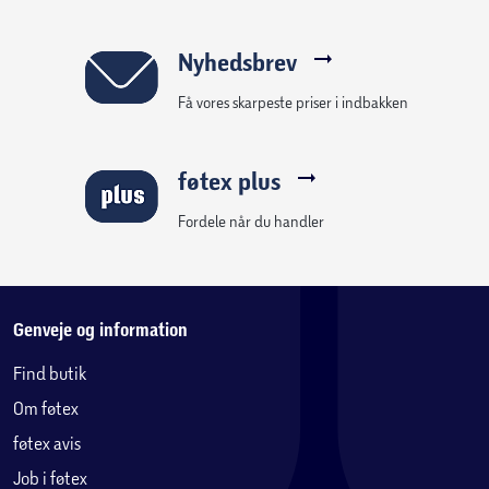
Nyhedsbrev
Få vores skarpeste priser i indbakken
føtex plus
Fordele når du handler
Genveje og information
Find butik
Om føtex
føtex avis
Job i føtex