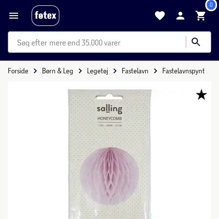
0
mere end 35.000 varer
Forside
Børn & Leg
Legetøj
Fastelavn
Fastelavnspynt