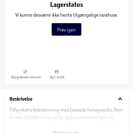
Lagerstatus
Vi kunne desværre ikke hente tilgængelige varehuse.
Prøv igen
Ubegrænset returret
Byt i butik
keyboard_arrow_down
Beskrivelse
Tilføj ekstra feststemning med lyserøde honeycombs. Den
er nem at folde ud og samle og kan anvendes igen og
igen.