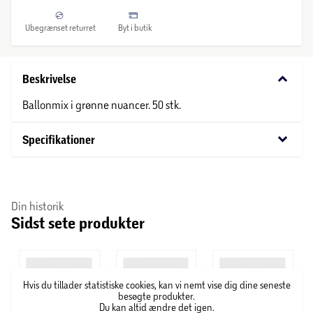
Ubegrænset returret
Byt i butik
keyboard_arrow_down
Beskrivelse
Ballonmix i grønne nuancer. 50 stk.
keyboard_arrow_down
Specifikationer
Din historik
Sidst sete produkter
Hvis du tillader statistiske cookies, kan vi nemt vise dig dine seneste
besøgte produkter.
Du kan altid ændre det igen.