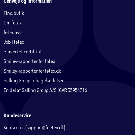
Genveje og information
Find butik
Om føtex
føtex avis
Job i føtex
e-mærket certifikat
Smiley-rapporter for føtex
Smiley-rapporter for føtex.dk
Salling Group tilbagekaldelser
En del af Salling Group A/S (CVR 35954716)
Kundeservice
Kontakt os (support@foetex.dk)