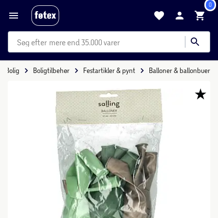
0
mere end 35.000 varer
Bolig
Boligtilbehør
Festartikler & pynt
Balloner & ballonbuer