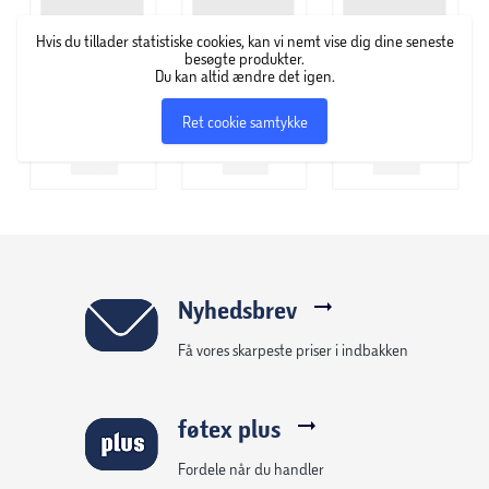
Med indsats til opdeling
Hvis du tillader statistiske cookies, kan vi nemt vise dig dine seneste
besøgte produkter.
Du kan altid ændre det igen.
Stort rummeligt hovedrum
Ret cookie samtykke
Praktisk kliklukning
Egenskaber:
Ideel til madpakker og snacks
Holder maden organiseret
Nyhedsbrev
Få vores skarpeste priser i indbakken
Nem at åbne og lukke
Velegnet til hverdag og udflugter
føtex plus
Fordele når du handler