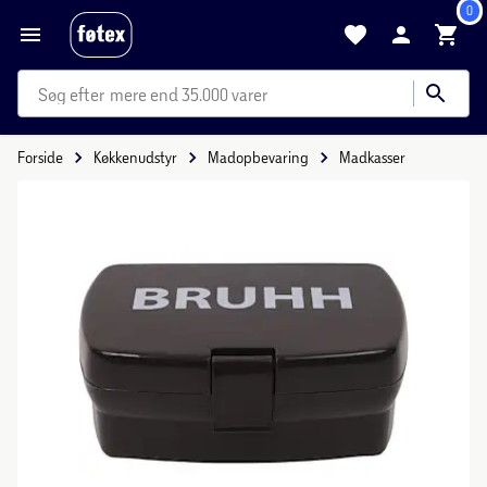
0
mere end 35.000 varer
Forside
Køkkenudstyr
Madopbevaring
Madkasser