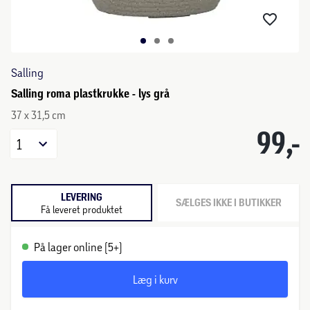
Salling
Salling roma plastkrukke - lys grå
37 x 31,5 cm
99,-
1
LEVERING
SÆLGES IKKE I BUTIKKER
Få leveret produktet
På lager online (5+)
Læg i kurv