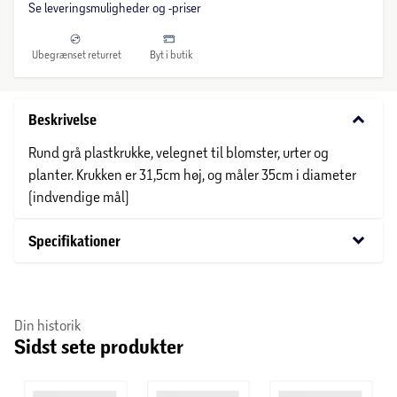
Se leveringsmuligheder og -priser
Ubegrænset returret
Byt i butik
keyboard_arrow_down
Beskrivelse
Rund grå plastkrukke, velegnet til blomster, urter og
planter. Krukken er 31,5cm høj, og måler 35cm i diameter
(indvendige mål)
keyboard_arrow_down
Specifikationer
Din historik
Sidst sete produkter