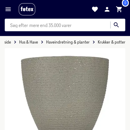
0
mere end 35.000 varer
Forside
Hus & Have
Haveindretning & planter
Krukker & potter