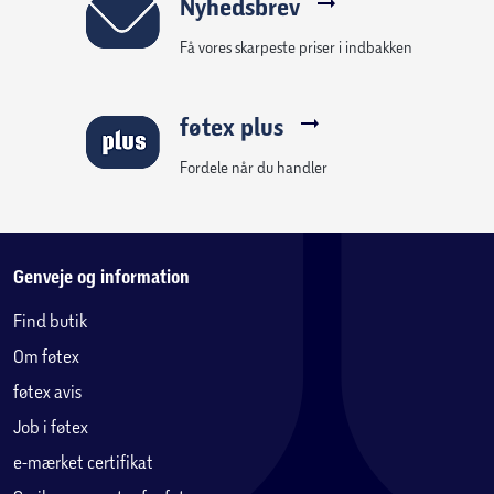
Nyhedsbrev
Få vores skarpeste priser i indbakken
føtex plus
Fordele når du handler
Genveje og information
Find butik
Om føtex
føtex avis
Job i føtex
e-mærket certifikat