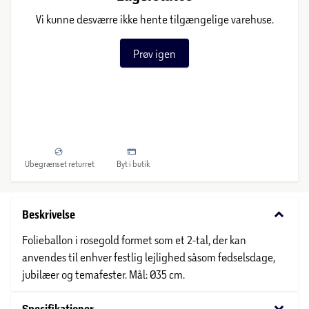
Vi kunne desværre ikke hente tilgængelige varehuse.
Prøv igen
Ubegrænset returret
Byt i butik
keyboard_arrow_down
Beskrivelse
Folieballon i rosegold formet som et 2-tal, der kan
anvendes til enhver festlig lejlighed såsom fødselsdage,
jubilæer og temafester. Mål: Ø35 cm.
keyboard_arrow_down