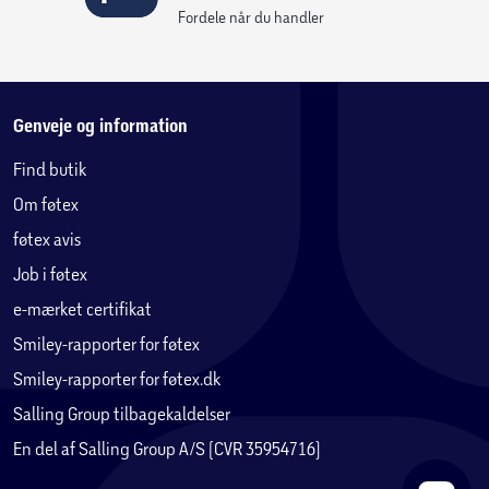
Kraftig lysstyrke og dybere kontrast i hver pixel ved at
Fordele når du handler
analysere hver scene.*
*Omfanget af Quantum HDR-luminans er baseret på
interne teststandarder og kan ændres i henhold til
Genveje og information
visningsforhold eller specifikationer.
Find butik
Motion Xcelerator 144Hz
Om føtex
Ekstraordinære bevægelsesforbedringer op til 4K 144Hz,
hvilket skaber konsekvent skarpe billeder i lynhurtige
føtex avis
hastigheder.*
Job i føtex
*Kun tilgængelig med pc-tilsluttede spil, der understøtter
e-mærket certifikat
sådanne specifikationer (pc-grafikkort påkrævet).
Smiley-rapporter for føtex
Ydeevnen kan variere.
Smiley-rapporter for føtex.dk
Endless Entertainment
Salling Group tilbagekaldelser
Få adgang til hundredvis af gratis kanaler, herunder
En del af Salling Group A/S (CVR 35954716)
Samsung TV Plus premium-kanaler og cloud gaming. Nyd
sport, film, nyheder, underholdning, musik,