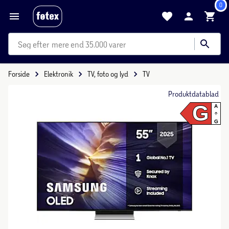
0
mere end 35.000 varer
Forside
Elektronik
TV, foto og lyd
TV
Produktdatablad
G
A
G