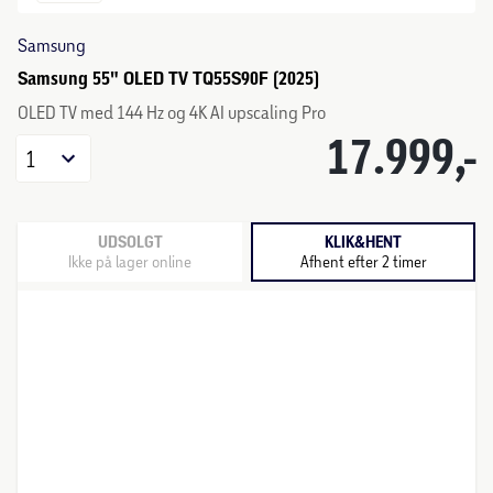
Samsung
Samsung 55" OLED TV TQ55S90F (2025)
OLED TV med 144 Hz og 4K AI upscaling Pro
17.999,-
1
UDSOLGT
KLIK&HENT
Ikke på lager online
Afhent efter 2 timer