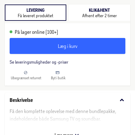
LEVERING
KLIK&HENT
Få leveret produktet
Afhent efter 2 timer
På lager online (100+)
Læg i kurv
Se leveringsmuligheder og -priser
Ubegrænset returret
Byt i butik
keyboard_arrow_down
Beskrivelse
Få den komplette oplevelse med denne bundlepakke,
indeholdende både Samsung TV og soundbar.
TV, model TU55U7025F:
Læs mere