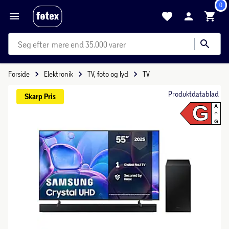
0
mere end 35.000 varer
Forside
Elektronik
TV, foto og lyd
TV
Produktdatablad
Skarp 
Pris
G
A
G