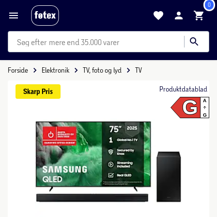
0
mere end 35.000 varer
Forside
Elektronik
TV, foto og lyd
TV
Produktdatablad
Skarp 
Pris
G
A
G