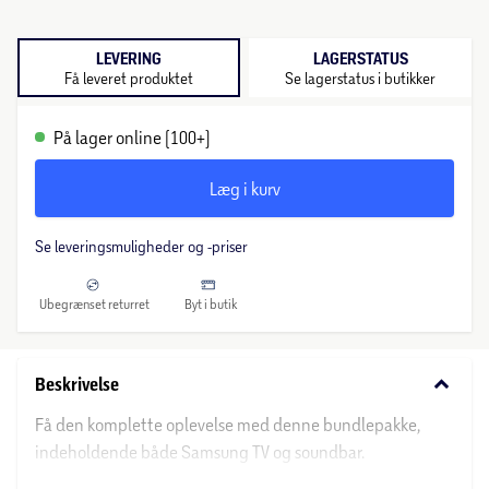
LEVERING
LAGERSTATUS
Få leveret produktet
Se lagerstatus i butikker
På lager online (100+)
Læg i kurv
Se leveringsmuligheder og -priser
Ubegrænset returret
Byt i butik
keyboard_arrow_down
Beskrivelse
Få den komplette oplevelse med denne bundlepakke,
indeholdende både Samsung TV og soundbar.