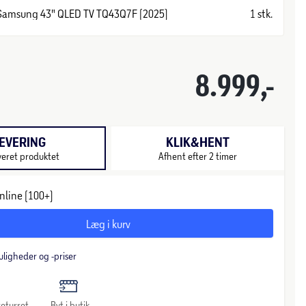
Samsung 43" QLED TV TQ43Q7F (2025)
1 stk.
8.999,-
EVERING
KLIK&HENT
veret produktet
Afhent efter 2 timer
nline (100+)
Læg i kurv
uligheder og -priser
eturret
Byt i butik