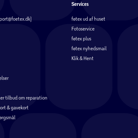
Services
pport@foetex.dk)
føtex ud af huset
Fotoservice
føtex plus
føtex nyhedsmail
Klik & Hent
lser
er tilbud om reparation
ort & gavekort
pørgsmål