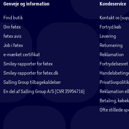
Genveje og information
Kundeservice
Find butik
Kontakt os (su
Om føtex
Fortryd køb
føtex avis
Levering
Job i føtex
Returnering
e-mærket certifikat
Reklamation
Smiley-rapporter for føtex
Fortrydelsesret
Smiley-rapporter for føtex.dk
Handelsbetinge
Salling Group tilbagekaldelser
Privatlivspolitik
En del af Salling Group A/S (CVR 35954716)
Reklamation ell
Betaling, købek
Ofte stillede s