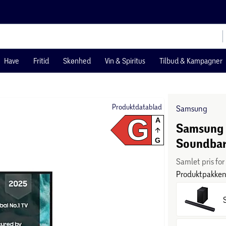
Have
Fritid
Skønhed
Vin & Spiritus
Tilbud & Kampagner
Produktdatablad
Samsung
G
A
Samsung 
Soundba
G
Samlet pris fo
Produktpakken 