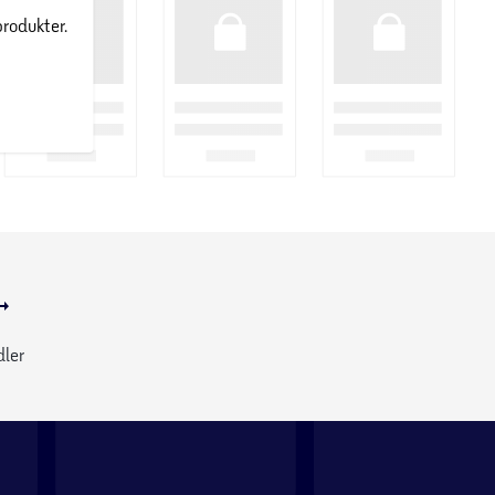
produkter.
dler