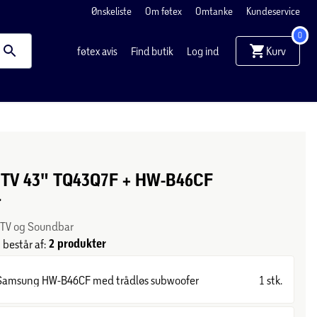
Ønskeliste
Om føtex
Omtanke
Kundeservice
0
Kurv
føtex avis
Find butik
Log ind
TV 43" TQ43Q7F + HW-B46CF
r
r TV og Soundbar
2 produkter
består af:
Samsung HW-B46CF med trådløs subwoofer
1 stk.