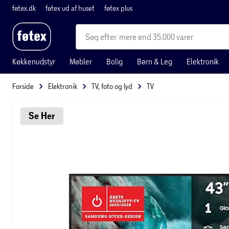
føtex.dk
føtex ud af huset
føtex plus
mere end 35.000 varer
Køkkenudstyr
Møbler
Bolig
Børn & Leg
Elektronik
Forside
Elektronik
TV, foto og lyd
TV
Se 
Her