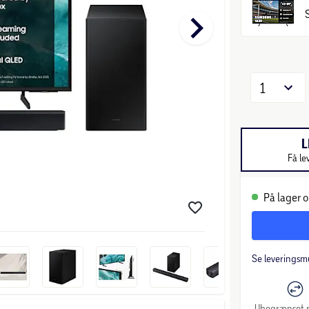
keyboard_arrow_right
1
L
Få le
På lager o
Se leveringsm
Ubegrænset r