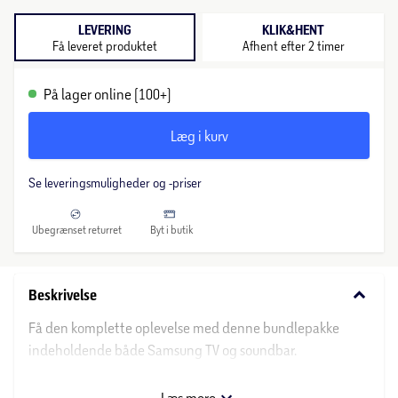
LEVERING
KLIK&HENT
Få leveret produktet
Afhent efter 2 timer
På lager online (100+)
Læg i kurv
Se leveringsmuligheder og -priser
Ubegrænset returret
Byt i butik
keyboard_arrow_down
Beskrivelse
Få den komplette oplevelse med denne bundlepakke
indeholdende både Samsung TV og soundbar.
TV, model TU50U8005F:
Læs mere