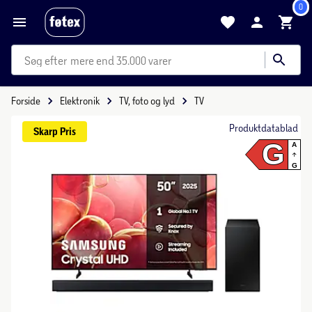
0
mere end 35.000 varer
Forside
Elektronik
TV, foto og lyd
TV
Produktdatablad
Skarp 
Pris
G
A
G