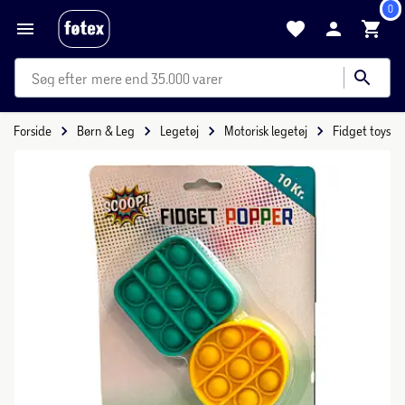
0
mere end 35.000 varer
Forside
Børn & Leg
Legetøj
Motorisk legetøj
Fidget toys