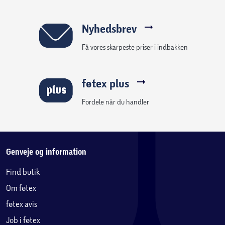
Nyhedsbrev
Få vores skarpeste priser i indbakken
føtex plus
Fordele når du handler
Genveje og information
Find butik
Om føtex
føtex avis
Job i føtex