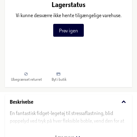
Lagerstatus
Vi kunne desværre ikke hente tilgængelige varehuse.
Prøv igen
Ubegrænset returret
Byt i butik
keyboard_arrow_down
Beskrivelse
En fantastisk fidget-legetøj til stressaflastning, blid
poppelyd ved tryk på hver fleksible boble, vend den for at
spille igen.