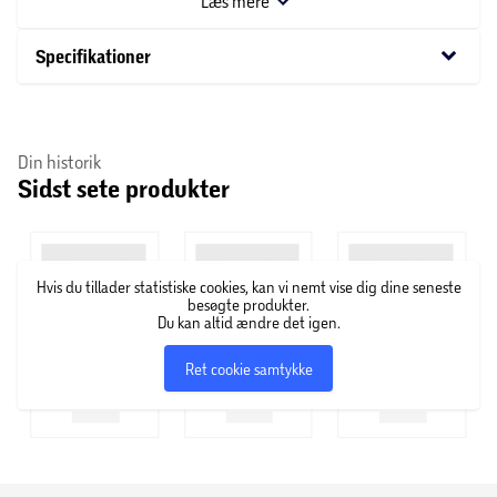
Læs mere
OBS! Varen er assorteret, og en bestemt variant kan ikke
garanteres.
keyboard_arrow_down
Specifikationer
Din historik
Sidst sete produkter
Hvis du tillader statistiske cookies, kan vi nemt vise dig dine seneste
besøgte produkter.
Du kan altid ændre det igen.
Ret cookie samtykke