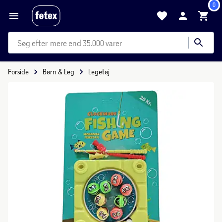
0
mere end 35.000 varer
Forside
Børn & Leg
Legetøj