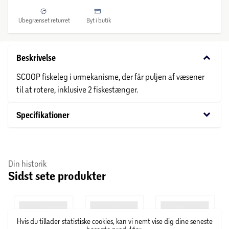
Ubegrænset returret
Byt i butik
keyboard_arrow_down
Beskrivelse
SCOOP fiskeleg i urmekanisme, der får puljen af væsener
til at rotere, inklusive 2 fiskestænger.
keyboard_arrow_down
Specifikationer
Din historik
Sidst sete produkter
Hvis du tillader statistiske cookies, kan vi nemt vise dig dine seneste