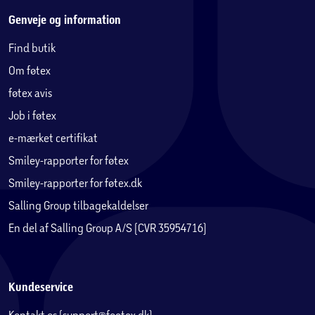
Genveje og information
Find butik
Om føtex
føtex avis
Job i føtex
e-mærket certifikat
Smiley-rapporter for føtex
Smiley-rapporter for føtex.dk
Salling Group tilbagekaldelser
En del af Salling Group A/S (CVR 35954716)
Kundeservice
Kontakt os (support@foetex.dk)