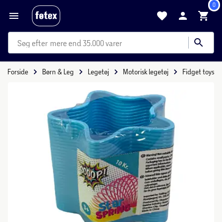
0
mere end 35.000 varer
Forside
Børn & Leg
Legetøj
Motorisk legetøj
Fidget toys