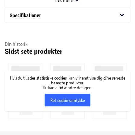
Læs mere
OBS! Varen er assorteret, og en bestemt variant kan ikke
garanteres.
keyboard_arrow_down
Specifikationer
Din historik
Sidst sete produkter
Hvis du tillader statistiske cookies, kan vi nemt vise dig dine seneste
besøgte produkter.
Du kan altid ændre det igen.
Ret cookie samtykke