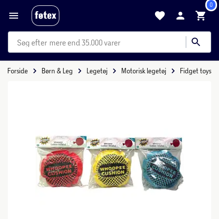
0
mere end 35.000 varer
Forside
Børn & Leg
Legetøj
Motorisk legetøj
Fidget toys