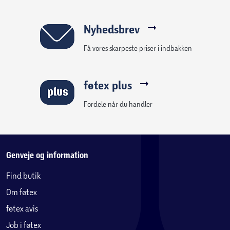
Nyhedsbrev
Få vores skarpeste priser i indbakken
føtex plus
Fordele når du handler
Genveje og information
Find butik
Om føtex
føtex avis
Job i føtex