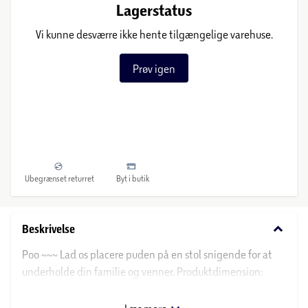
Lagerstatus
Vi kunne desværre ikke hente tilgængelige varehuse.
Prøv igen
Ubegrænset returret
Byt i butik
keyboard_arrow_down
Beskrivelse
Poo ~~~ Lad os placere puden på en stol snigende for at
underholde din familie og venner. Produktdimension:
16.5cm